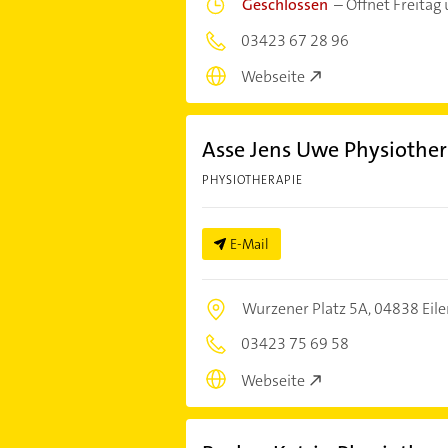
Geschlossen
–
Öffnet Freitag
03423 67 28 96
Webseite
Asse Jens Uwe Physiother
PHYSIOTHERAPIE
E-Mail
Wurzener Platz 5A,
04838 Eil
03423 75 69 58
Webseite