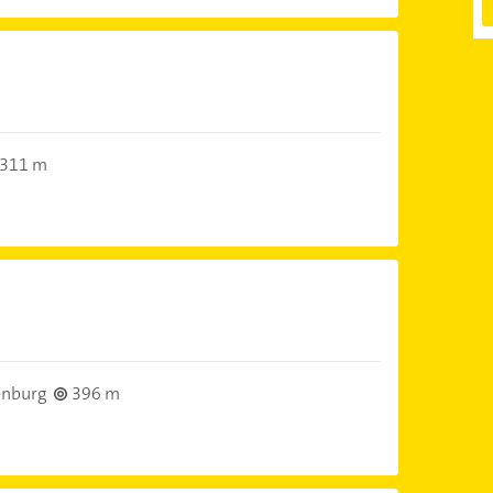
311 m
enburg
396 m