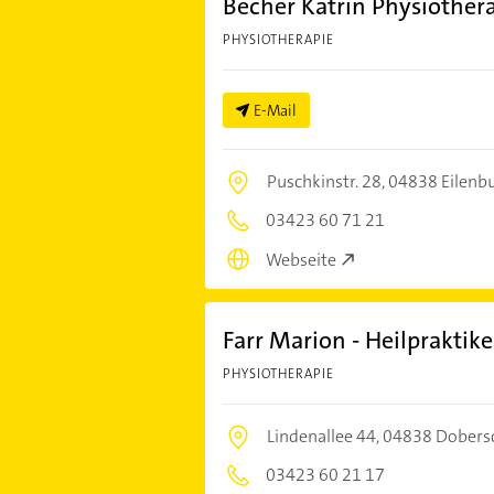
Becher Katrin Physiother
PHYSIOTHERAPIE
E-Mail
Puschkinstr. 28,
04838 Eilenb
03423 60 71 21
Webseite
Farr Marion - Heilpraktike
PHYSIOTHERAPIE
Lindenallee 44,
04838 Dobers
03423 60 21 17