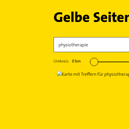
Umkreis:
0
km