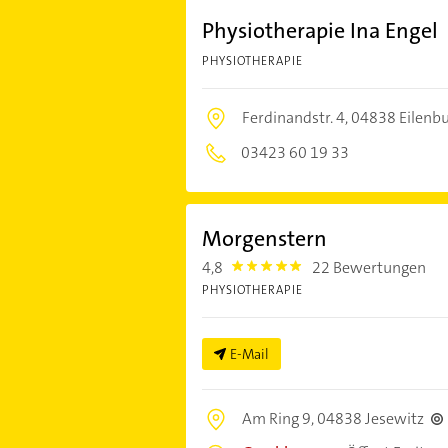
Physiotherapie Ina Engel
PHYSIOTHERAPIE
Ferdinandstr. 4,
04838 Eilenb
03423 60 19 33
Morgenstern
4,8
22 Bewertungen
4.8
PHYSIOTHERAPIE
E-Mail
Am Ring 9,
04838 Jesewitz