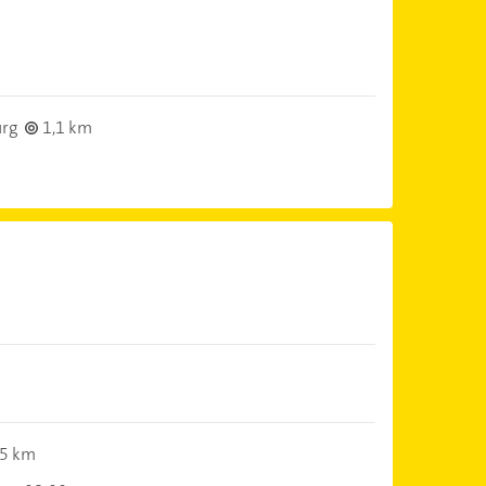
urg
1,1 km
5 km