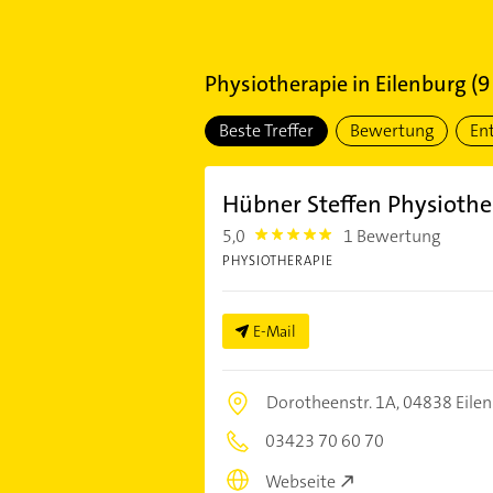
Physiotherapie
in
Eilenburg
(
9
Beste Treffer
Bewertung
En
Hübner Steffen Physiothe
5,0
1 Bewertung
5.0
PHYSIOTHERAPIE
E-Mail
Dorotheenstr. 1A,
04838 Eile
03423 70 60 70
Webseite