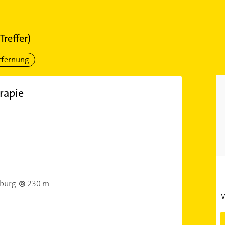
Treffer)
tfernung
rapie
nburg
230 m
W