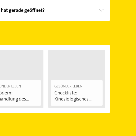
nd echter Kundenmeinungen und profitieren Sie
 hat gerade geöffnet?
ebnisse können Sie sich einfach nach
en.
Öffnungszeiten
. Bitte beachten Sie, dass diese an
önnen.
ÜNDER LEBEN
GESÜNDER LEBEN
pödem:
Checkliste:
handlung des
Kinesiologisches
iterhosen-
Tape
ndroms"