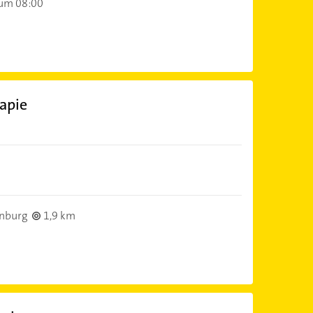
 um 08:00
apie
enburg
1,9 km