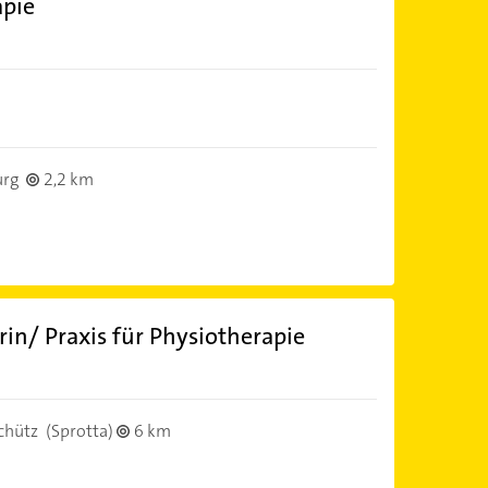
apie
urg
2,2 km
rin/ Praxis für Physiotherapie
chütz
(Sprotta)
6 km