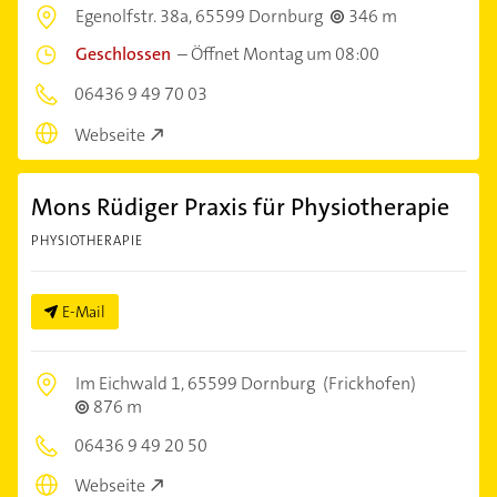
Egenolfstr. 38a,
65599 Dornburg
346 m
Geschlossen
–
Öffnet Montag um 08:00
06436 9 49 70 03
Webseite
Mons Rüdiger Praxis für Physiotherapie
PHYSIOTHERAPIE
E-Mail
Im Eichwald 1,
65599 Dornburg
(Frickhofen)
876 m
06436 9 49 20 50
Webseite