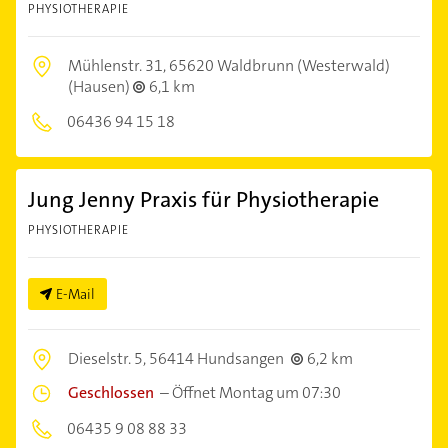
PHYSIOTHERAPIE
Mühlenstr. 31,
65620 Waldbrunn (Westerwald)
(Hausen)
6,1 km
06436 94 15 18
Jung Jenny Praxis für Physiotherapie
PHYSIOTHERAPIE
E-Mail
Dieselstr. 5,
56414 Hundsangen
6,2 km
Geschlossen
–
Öffnet Montag um 07:30
06435 9 08 88 33