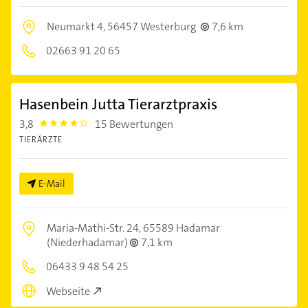
Neumarkt 4,
56457 Westerburg
7,6 km
02663 91 20 65
Hasenbein Jutta Tierarztpraxis
3,8
15 Bewertungen
3.8
TIERÄRZTE
E-Mail
Maria-Mathi-Str. 24,
65589 Hadamar
(Niederhadamar)
7,1 km
06433 9 48 54 25
Webseite