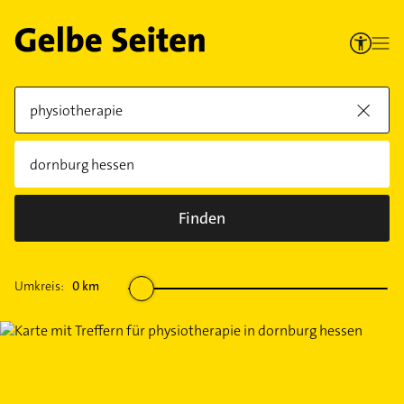
Finden
Umkreis:
0
km