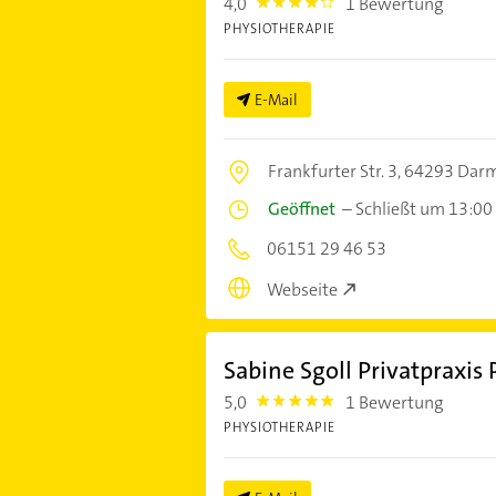
4,0
1 Bewertung
4.0
PHYSIOTHERAPIE
E-Mail
Frankfurter Str. 3,
64293 Darm
Geöffnet
–
Schließt um 13:00
06151 29 46 53
Webseite
Sabine Sgoll Privatpraxis
5,0
1 Bewertung
5.0
PHYSIOTHERAPIE