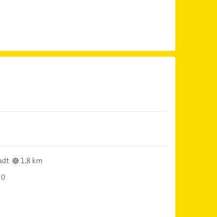
adt
1,8 km
30