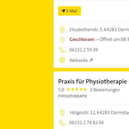
E-Mail
Elisabethenstr. 5,
64283 Darm
Geschlossen
–
Öffnet um 08:
06151 2 59 39
Webseite
Praxis für Physiotherapie
5,0
2 Bewertungen
5.0
PHYSIOTHERAPIE
Hölgesstr. 12,
64283 Darmsta
06151 2 78 82 06