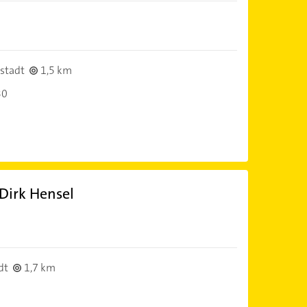
stadt
1,5 km
30
 Dirk Hensel
dt
1,7 km