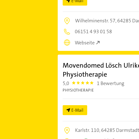
E-Mail
Wilhelminenstr. 57,
64285 Da
06151 4 93 01 58
Webseite
Movendomed Lösch Ulrike
Physiotherapie
5,0
1 Bewertung
5.0
PHYSIOTHERAPIE
E-Mail
Karlstr. 110,
64285 Darmstad