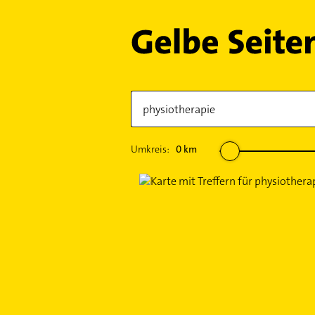
Umkreis:
0
km