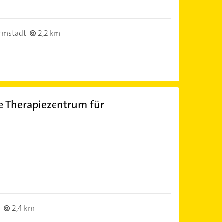
rmstadt
2,2 km
 Therapiezentrum für
t
2,4 km