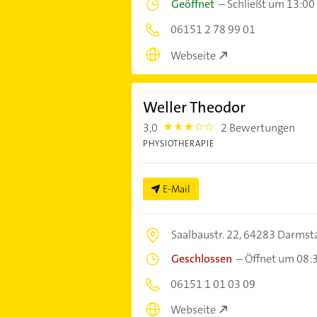
Geöffnet
–
Schließt um 13:00
06151 2 78 99 01
Webseite
Weller Theodor
3,0
2 Bewertungen
3.0
PHYSIOTHERAPIE
E-Mail
Saalbaustr. 22,
64283 Darmst
Geschlossen
–
Öffnet um 08:
06151 1 01 03 09
Webseite