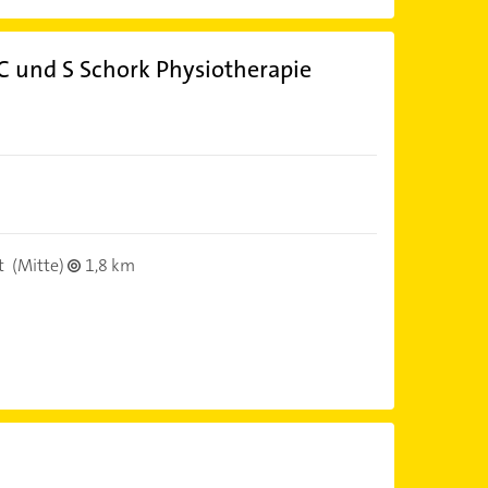
 und S Schork Physiotherapie
t
(Mitte)
1,8 km