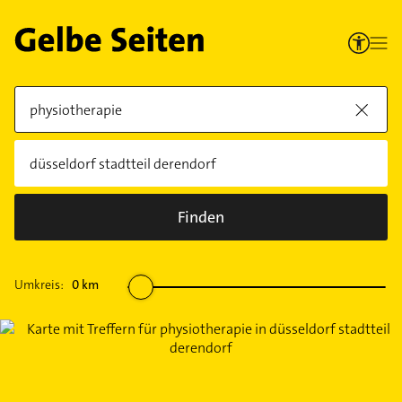
Finden
Umkreis:
0
km