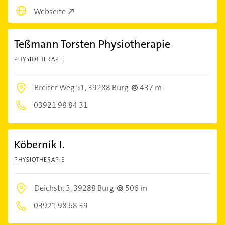
Webseite
Teßmann Torsten Physiotherapie
PHYSIOTHERAPIE
Breiter Weg 51,
39288 Burg
437 m
03921 98 84 31
Köbernik I.
PHYSIOTHERAPIE
Deichstr. 3,
39288 Burg
506 m
03921 98 68 39