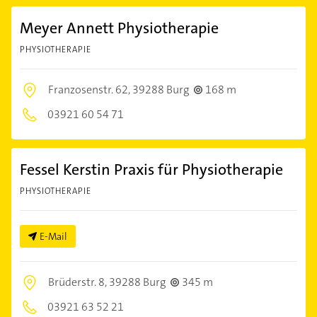
Meyer Annett Physiotherapie
PHYSIOTHERAPIE
Franzosenstr. 62,
39288 Burg
168 m
03921 60 54 71
Fessel Kerstin Praxis für Physiotherapie
PHYSIOTHERAPIE
E-Mail
Brüderstr. 8,
39288 Burg
345 m
03921 63 52 21