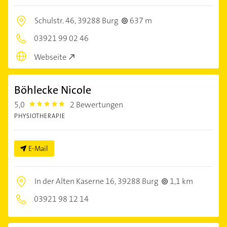
Schulstr. 46,
39288 Burg
637 m
03921 99 02 46
Webseite
Böhlecke Nicole
5,0
2 Bewertungen
5.0
PHYSIOTHERAPIE
E-Mail
In der Alten Kaserne 16,
39288 Burg
1,1 km
03921 98 12 14