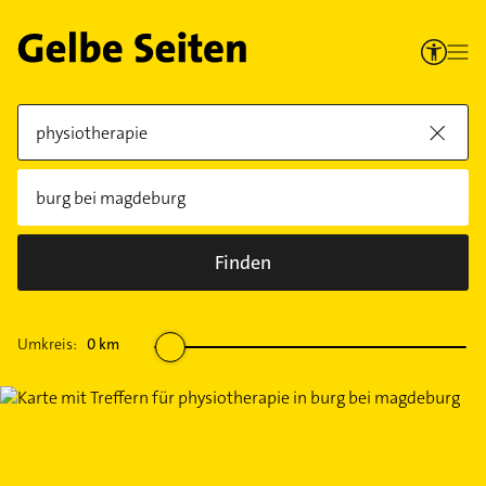
Finden
Umkreis:
0
km