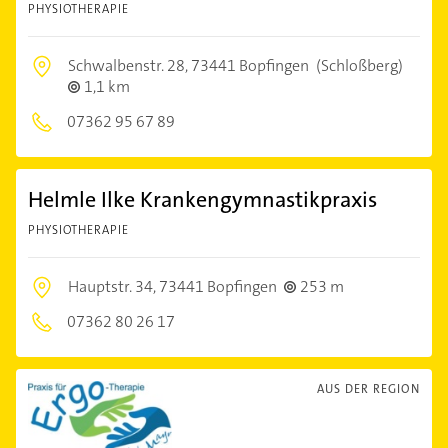
PHYSIOTHERAPIE
Schwalbenstr. 28,
73441 Bopfingen
(Schloßberg)
1,1 km
07362 95 67 89
Helmle Ilke Krankengymnastikpraxis
PHYSIOTHERAPIE
Hauptstr. 34,
73441 Bopfingen
253 m
07362 80 26 17
AUS DER REGION