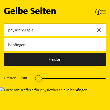
Finden
Umkreis:
0
km