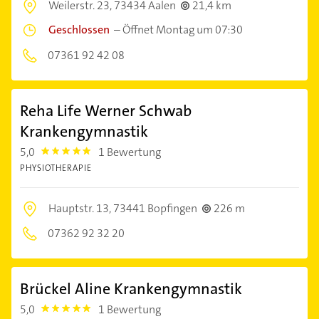
Weilerstr. 23,
73434 Aalen
21,4 km
Geschlossen
–
Öffnet Montag um 07:30
07361 92 42 08
Reha Life Werner Schwab
Krankengymnastik
5,0
1 Bewertung
5.0
PHYSIOTHERAPIE
Hauptstr. 13,
73441 Bopfingen
226 m
07362 92 32 20
Brückel Aline Krankengymnastik
5,0
1 Bewertung
5.0