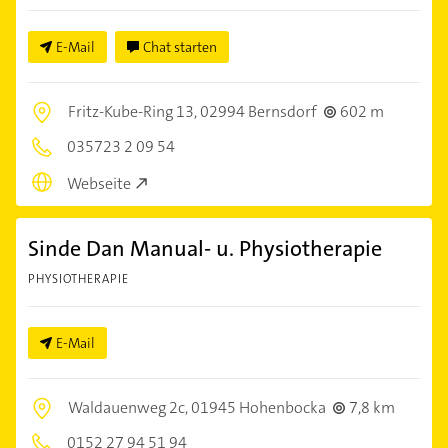
E-Mail
Chat starten
Fritz-Kube-Ring 13,
02994 Bernsdorf
602 m
035723 2 09 54
Webseite
Sinde Dan Manual- u. Physiotherapie
PHYSIOTHERAPIE
E-Mail
Waldauenweg 2c,
01945 Hohenbocka
7,8 km
0152 27 94 51 94