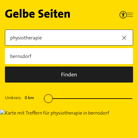
Finden
Umkreis:
0
km