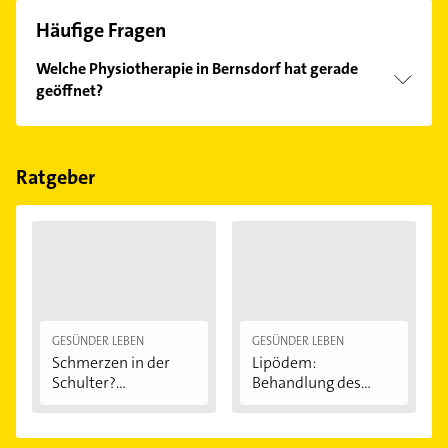
Häufige Fragen
Welche Physiotherapie in Bernsdorf hat gerade
geöffnet?
Im Anbieter-Bereich finden Sie alle
Öffnungszeiten
.
Bitte beachten Sie, dass diese an Sonn- und
Feiertagen abweichen können.
Ratgeber
GESÜNDER LEBEN
GESÜNDER LEBEN
Schmerzen in der
Lipödem:
Schulter?
Behandlung des
Eingeklemmtes...
"Reiterhosen-
Syndroms"