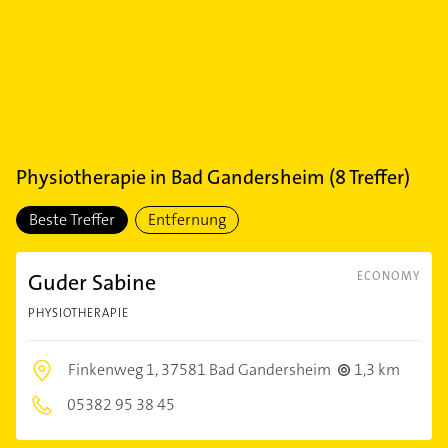
Physiotherapie
in
Bad Gandersheim
(
8
Treffer)
Beste Treffer
Entfernung
Guder Sabine
ECONOMY
PHYSIOTHERAPIE
Finkenweg 1,
37581 Bad Gandersheim
1,3 km
05382 95 38 45