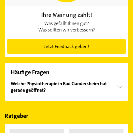
Ihre Meinung zählt!
Was gefällt Ihnen gut?
Was sollten wir verbessern?
Jetzt Feedback geben!
Häufige Fragen
Welche Physiotherapie in Bad Gandersheim hat
gerade geöffnet?
Im Anbieter-Bereich finden Sie alle
Öffnungszeiten
.
Bitte beachten Sie, dass diese an Sonn- und
Feiertagen abweichen können.
Ratgeber