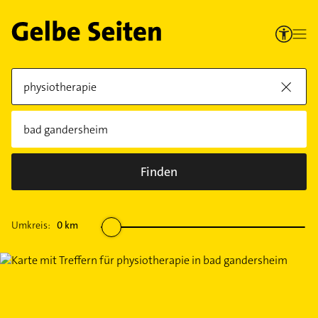
Finden
Umkreis:
0
km