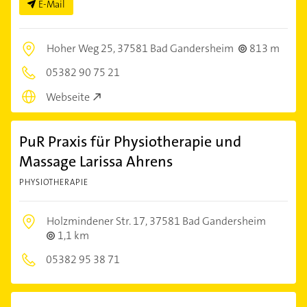
E-Mail
Hoher Weg 25,
37581 Bad Gandersheim
813 m
05382 90 75 21
Webseite
PuR Praxis für Physiotherapie und
Massage Larissa Ahrens
PHYSIOTHERAPIE
Holzmindener Str. 17,
37581 Bad Gandersheim
1,1 km
05382 95 38 71