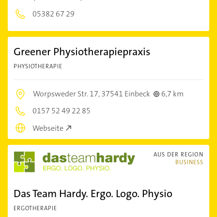
05382 67 29
Greener Physiotherapiepraxis
PHYSIOTHERAPIE
Worpsweder Str. 17,
37541 Einbeck
6,7 km
0157 52 49 22 85
Webseite
AUS DER REGION
BUSINESS
Das Team Hardy. Ergo. Logo. Physio
ERGOTHERAPIE