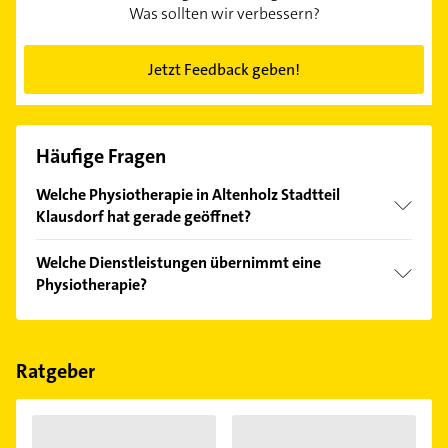
Was sollten wir verbessern?
Jetzt Feedback geben!
Häufige Fragen
Welche Physiotherapie in Altenholz Stadtteil
Klausdorf hat gerade geöffnet?
Im Anbieter-Bereich finden Sie alle
Öffnungszeiten
.
Welche Dienstleistungen übernimmt eine
Bitte beachten Sie, dass diese an Sonn- und
Physiotherapie?
Feiertagen abweichen können.
Folgende Leistungen werden angeboten:
Krankengymnastik, Lymphdrainage, Massage,
Osteopathie und Beckenbodengymnastik.
Ratgeber