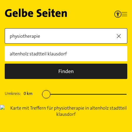
Finden
Umkreis:
0
km