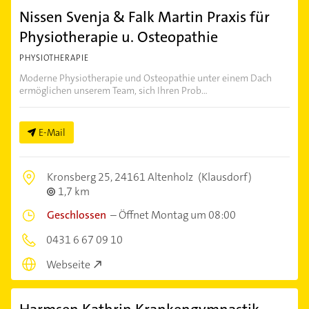
Nissen Svenja & Falk Martin Praxis für
Physiotherapie u. Osteopathie
PHYSIOTHERAPIE
Moderne Physiotherapie und Osteopathie unter einem Dach
ermöglichen unserem Team, sich Ihren Prob...
E-Mail
Kronsberg 25,
24161 Altenholz
(Klausdorf)
1,7 km
Geschlossen
–
Öffnet Montag um 08:00
0431 6 67 09 10
Webseite