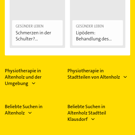
GESÜNDER LEBEN
GESÜNDER LEBEN
Schmerzen in der
Lipödem:
Schulter?
Behandlung des
Eingeklemmtes...
"Reiterhosen-
Syndroms"
Physiotherapie in
Physiotherapie in
Altenholz und der
Stadtteilen von Altenholz
Umgebung
Beliebte Suchen in
Beliebte Suchen in
Altenholz
Altenholz Stadtteil
Klausdorf