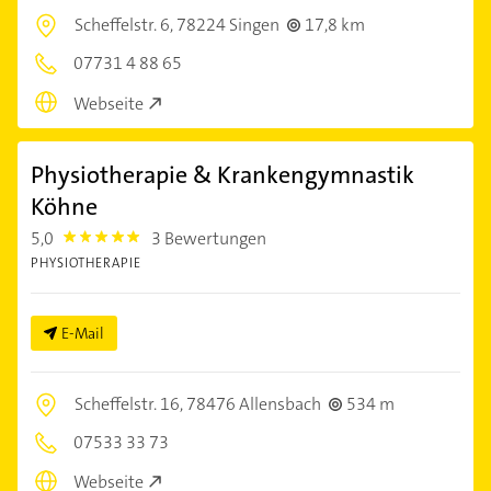
Scheffelstr. 6,
78224 Singen
17,8 km
07731 4 88 65
Webseite
Physiotherapie & Krankengymnastik
Köhne
5,0
3 Bewertungen
5.0
PHYSIOTHERAPIE
E-Mail
Scheffelstr. 16,
78476 Allensbach
534 m
07533 33 73
Webseite