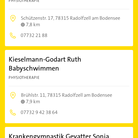
PHYSIOTHERAPIE
Schützenstr. 17,
78315 Radolfzell am Bodensee
7,8 km
07732 21 88
Kieselmann-Godart Ruth
Babyschwimmen
PHYSIOTHERAPIE
Brühlstr. 11,
78315 Radolfzell am Bodensee
7,9 km
07732 9 42 38 64
Krankengymnastik Gevatter Sonja