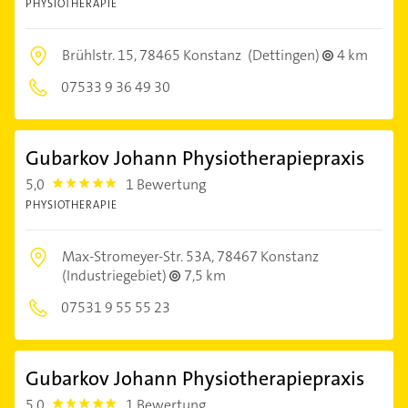
PHYSIOTHERAPIE
Brühlstr. 15,
78465 Konstanz
(Dettingen)
4 km
07533 9 36 49 30
Gubarkov Johann Physiotherapiepraxis
5,0
1 Bewertung
5.0
PHYSIOTHERAPIE
Max-Stromeyer-Str. 53A,
78467 Konstanz
(Industriegebiet)
7,5 km
07531 9 55 55 23
Gubarkov Johann Physiotherapiepraxis
5,0
1 Bewertung
5.0