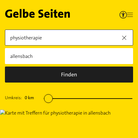
Finden
Umkreis:
0
km