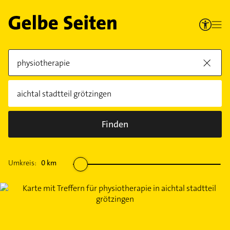
Finden
Umkreis:
0
km