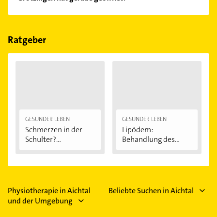
Im Anbieter-Bereich finden Sie alle
Öffnungszeiten
.
Bitte beachten Sie, dass diese an Sonn- und
Feiertagen abweichen können.
Ratgeber
GESÜNDER LEBEN
GESÜNDER LEBEN
Schmerzen in der
Lipödem:
Schulter?
Behandlung des
Eingeklemmtes...
"Reiterhosen-
Syndroms"
Physiotherapie in Aichtal
Beliebte Suchen in Aichtal
und der Umgebung