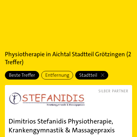
Physiotherapie
in
Aichtal Stadtteil Grötzingen
(
2
Treffer)
Beste Treffer
Entfernung
Stadtteil
SILBER PARTNER
Dimitrios Stefanidis Physiotherapie,
Krankengymnastik & Massagepraxis