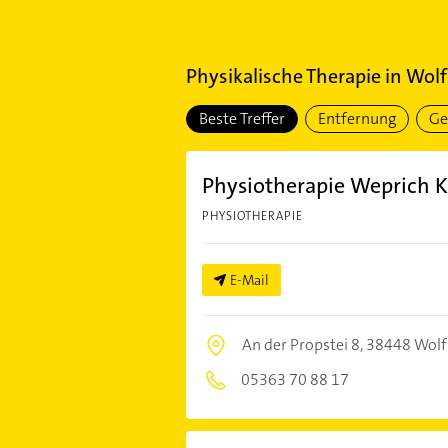
Physikalische Therapie
in
Wolf
Beste Treffer
Entfernung
Ge
Physiotherapie Weprich 
PHYSIOTHERAPIE
E-Mail
An der Propstei 8,
38448 Wolf
05363 70 88 17