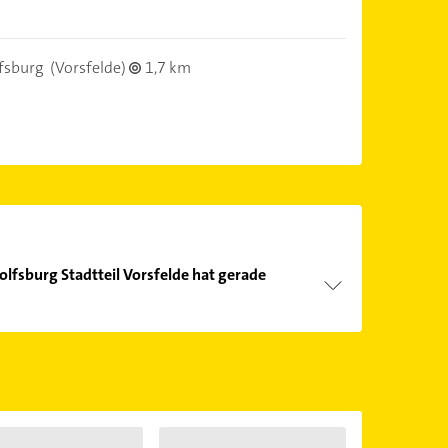
fsburg
(Vorsfelde)
1,7 km
olfsburg Stadtteil Vorsfelde hat gerade
Öffnungszeiten
. Bitte beachten Sie, dass diese an
önnen.