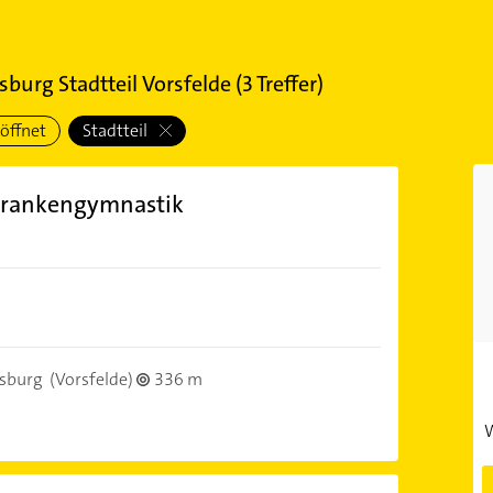
sburg Stadtteil Vorsfelde
(
3
Treffer)
öffnet
Stadtteil
Krankengymnastik
sburg
(Vorsfelde)
336 m
W