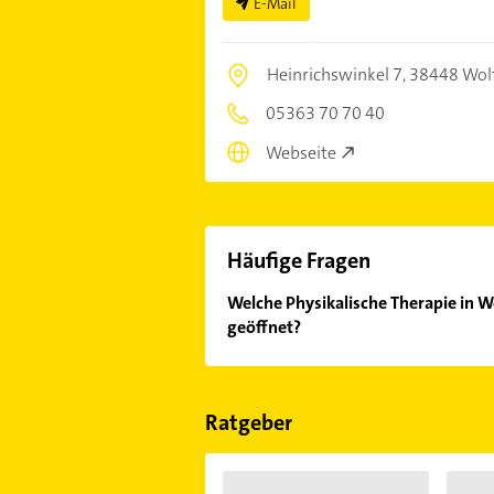
E-Mail
Heinrichswinkel 7,
38448 Wol
05363 70 70 40
Webseite
Häufige Fragen
Welche Physikalische Therapie in W
geöffnet?
Im Anbieter-Bereich finden Sie alle
Sonn- und Feiertagen abweichen k
Ratgeber