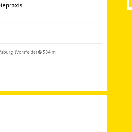
piepraxis
fsburg
(Vorsfelde)
534 m