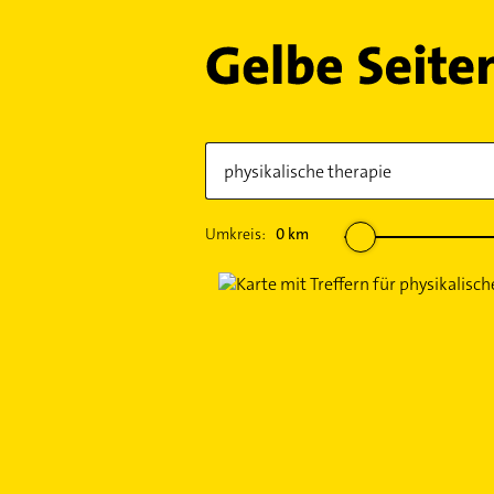
Umkreis:
0
km