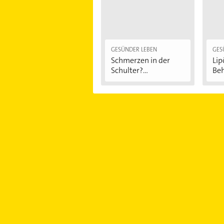
GESÜNDER LEBEN
GES
Schmerzen in der
Li
Schulter?
Be
Eingeklemmtes...
"Re
Sy