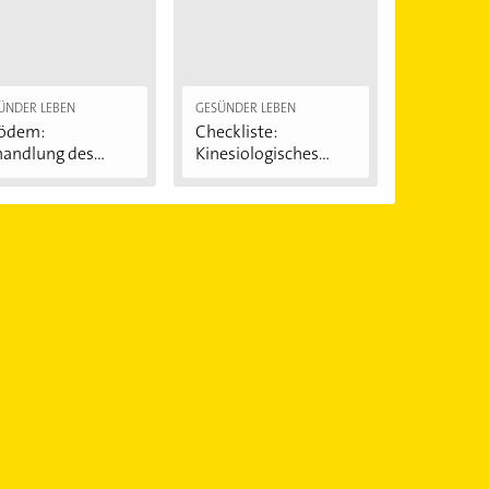
ÜNDER LEBEN
GESÜNDER LEBEN
pödem:
Checkliste:
handlung des
Kinesiologisches
iterhosen-
Tape
ndroms"