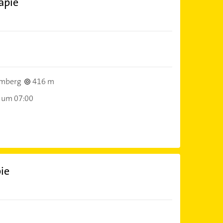
apie
emberg
416 m
 um 07:00
ie