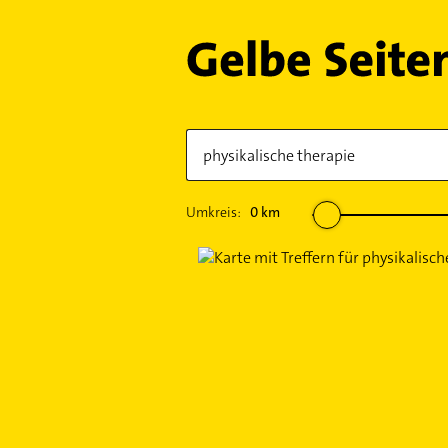
Umkreis:
0
km