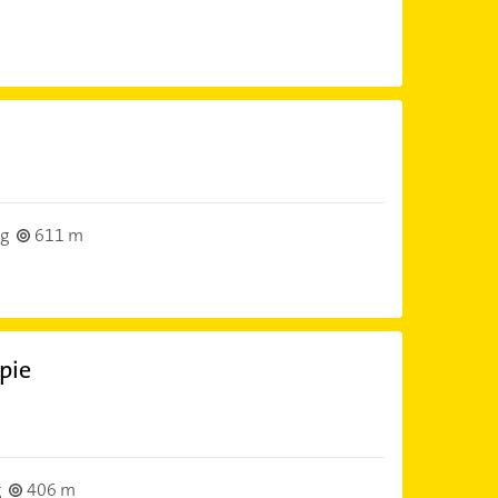
g
611 m
pie
g
406 m