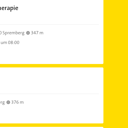
herapie
0 Spremberg
347 m
 um 08:00
rg
376 m