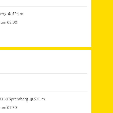
berg
494 m
 um 08:00
3130 Spremberg
536 m
 um 07:30