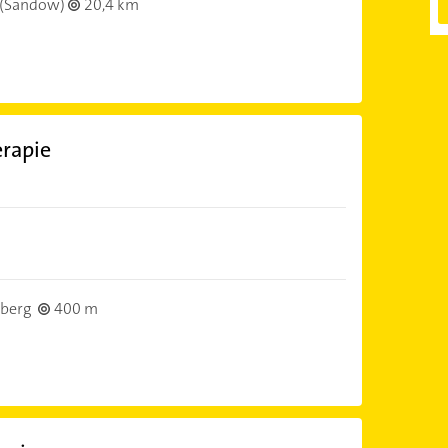
(Sandow)
20,4 km
rapie
berg
400 m