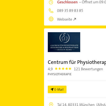
Geschlossen
–
Öffnet um 09:
089 35 89 83 85
Webseite
Centrum für Physiothera
4,9
121 Bewertungen
4.9
PHYSIOTHERAPIE
E-Mail
Tal 14,
80331 München
(Altst