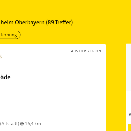
heim Oberbayern
(
89
Treffer)
tfernung
AUS DER REGION
päde
W
(Altstadt)
16,4 km