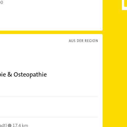
00
AUS DER REGION
pie & Osteopathie
adt)
17,4 km