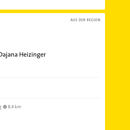
AUS DER REGION
 Dajana Heizinger
g
8,4 km