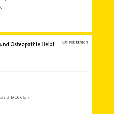
00
 und Osteopathie Heidi
AUS DER REGION
sfeld
10,6 km