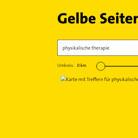
Umkreis:
0
km