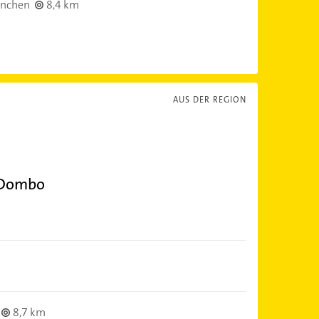
nchen
8,4 km
AUS DER REGION
 Dombo
8,7 km