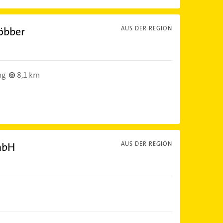
öbber
AUS DER REGION
ng
8,1 km
mbH
AUS DER REGION