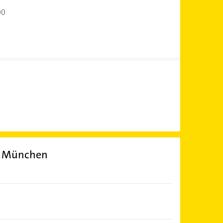
00
4 München