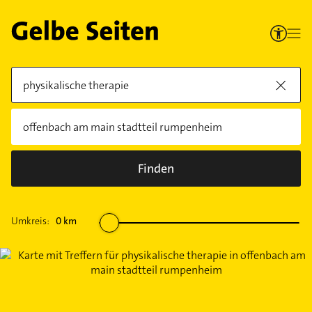
Finden
Umkreis:
0
km