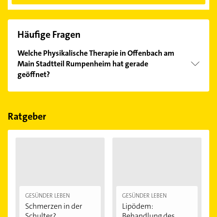
Häufige Fragen
Welche Physikalische Therapie in Offenbach am
Main Stadtteil Rumpenheim hat gerade
geöffnet?
Im Anbieter-Bereich finden Sie alle
Öffnungszeiten
.
Bitte beachten Sie, dass diese an Sonn- und
Feiertagen abweichen können.
Ratgeber
GESÜNDER LEBEN
GESÜNDER LEBEN
Schmerzen in der
Lipödem:
Schulter?
Behandlung des