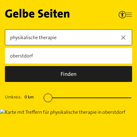
Finden
Umkreis:
0
km