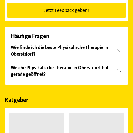
Jetzt Feedback geben!
Häufige Fragen
Wie finde ich die beste Physikalische Therapie in
Oberstdorf?
Vergleichen Sie alle Anbieter anhand echter
Welche Physikalische Therapie in Oberstdorf hat
Kundenmeinungen und profitieren Sie von den
gerade geöffnet?
Empfehlungen. Die Suchergebnisse können Sie sich
einfach nach
Bewertungen
sortiert anzeigen lassen.
Im Anbieter-Bereich finden Sie alle
Öffnungszeiten
.
Bitte beachten Sie, dass diese an Sonn- und
Feiertagen abweichen können.
Ratgeber