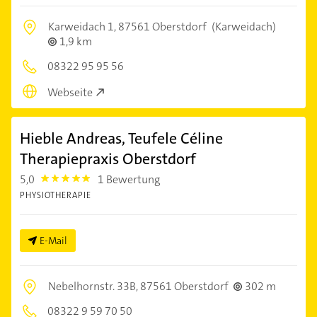
Karweidach 1,
87561 Oberstdorf
(Karweidach)
1,9 km
08322 95 95 56
Webseite
Hieble Andreas, Teufele Céline
Therapiepraxis Oberstdorf
5,0
1 Bewertung
5.0
PHYSIOTHERAPIE
E-Mail
Nebelhornstr. 33B,
87561 Oberstdorf
302 m
08322 9 59 70 50