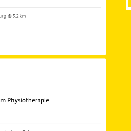
urg
5,2 km
am Physiotherapie