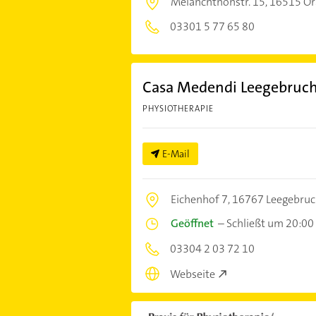
Melanchthonstr. 15,
16515 Or
03301 5 77 65 80
Casa Medendi Leegebruc
PHYSIOTHERAPIE
E-Mail
Eichenhof 7,
16767 Leegebru
Geöffnet
–
Schließt um 20:00
03304 2 03 72 10
Webseite