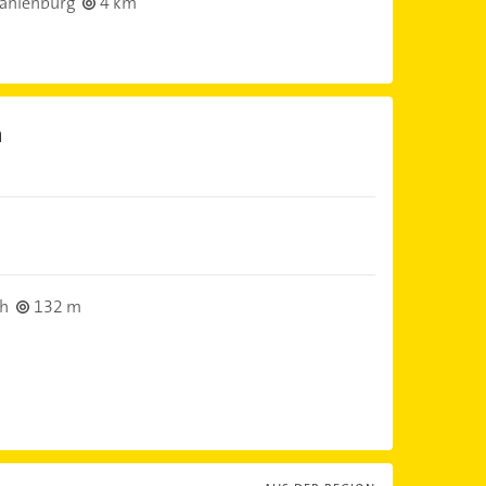
anienburg
4 km
h
ch
132 m