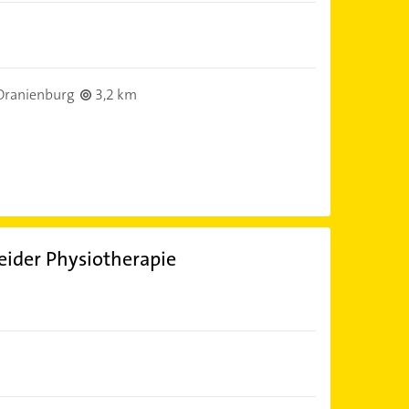
Oranienburg
3,2 km
ider Physiotherapie