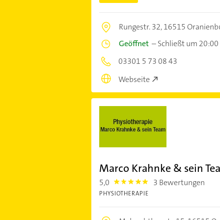
Rungestr. 32,
16515 Oranienb
Geöffnet
–
Schließt um 20:00
03301 5 73 08 43
Webseite
Marco Krahnke & sein Te
5,0
3 Bewertungen
5.0
PHYSIOTHERAPIE