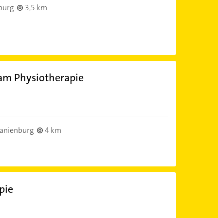
burg
3,5 km
am Physiotherapie
anienburg
4 km
pie