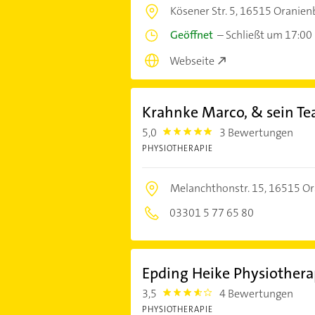
Kösener Str. 5,
16515 Oranien
Geöffnet
–
Schließt um 17:00
Webseite
Krahnke Marco, & sein Te
5,0
3 Bewertungen
5.0
PHYSIOTHERAPIE
Melanchthonstr. 15,
16515 Or
03301 5 77 65 80
Epding Heike Physiothera
3,5
4 Bewertungen
3.5
PHYSIOTHERAPIE