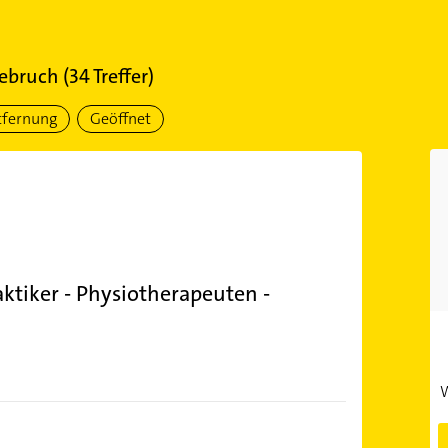
ebruch
(
34
Treffer)
tfernung
Geöffnet
aktiker - Physiotherapeuten -
W