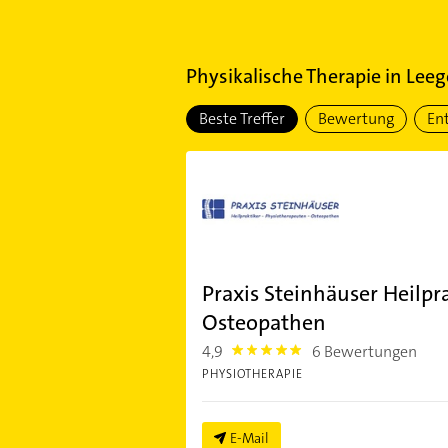
Physikalische Therapie
in
Leeg
Beste Treffer
Bewertung
En
Praxis Steinhäuser Heilpr
Osteopathen
4,9
6 Bewertungen
4.9
PHYSIOTHERAPIE
E-Mail