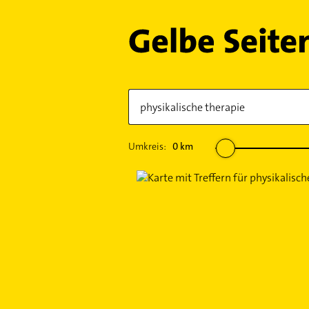
Umkreis:
0
km