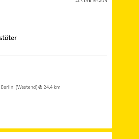
AUS DER REGION
stöter
Berlin
(Westend)
24,4 km