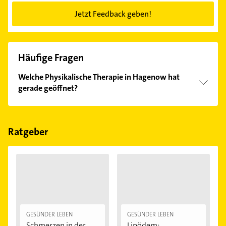
Jetzt Feedback geben!
Häufige Fragen
Welche Physikalische Therapie in Hagenow hat
gerade geöffnet?
Im Anbieter-Bereich finden Sie alle
Öffnungszeiten
.
Bitte beachten Sie, dass diese an Sonn- und
Feiertagen abweichen können.
Ratgeber
GESÜNDER LEBEN
GESÜNDER LEBEN
Schmerzen in der
Lipödem: