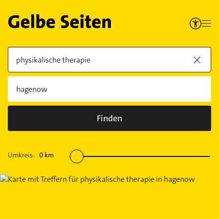
Finden
Umkreis:
0
km