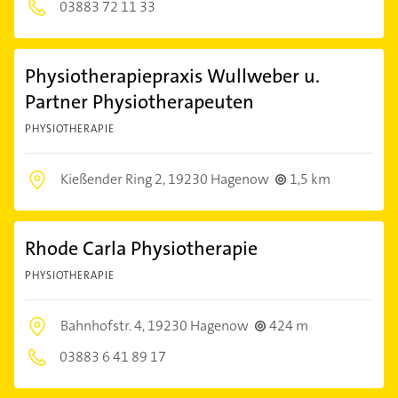
03883 72 11 33
Physiotherapiepraxis Wullweber u.
Partner Physiotherapeuten
PHYSIOTHERAPIE
Kießender Ring 2,
19230 Hagenow
1,5 km
Rhode Carla Physiotherapie
PHYSIOTHERAPIE
Bahnhofstr. 4,
19230 Hagenow
424 m
03883 6 41 89 17