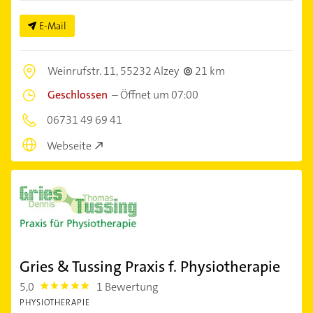
E-Mail
Weinrufstr. 11,
55232 Alzey
21 km
Geschlossen
–
Öffnet um 07:00
06731 49 69 41
Webseite
Gries & Tussing Praxis f. Physiotherapie
5,0
1 Bewertung
5.0
PHYSIOTHERAPIE