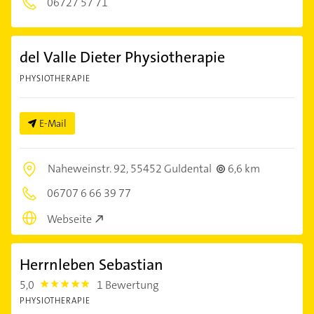
06727 57 71
del Valle Dieter Physiotherapie
PHYSIOTHERAPIE
E-Mail
Naheweinstr. 92,
55452 Guldental
6,6 km
06707 6 66 39 77
Webseite
Herrnleben Sebastian
5,0
1 Bewertung
5.0
PHYSIOTHERAPIE