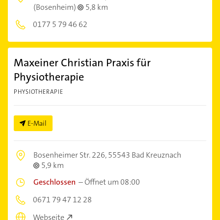
(Bosenheim)
5,8 km
0177 5 79 46 62
Maxeiner Christian Praxis für
Physiotherapie
PHYSIOTHERAPIE
E-Mail
Bosenheimer Str. 226,
55543 Bad Kreuznach
5,9 km
Geschlossen
–
Öffnet um 08:00
0671 79 47 12 28
Webseite