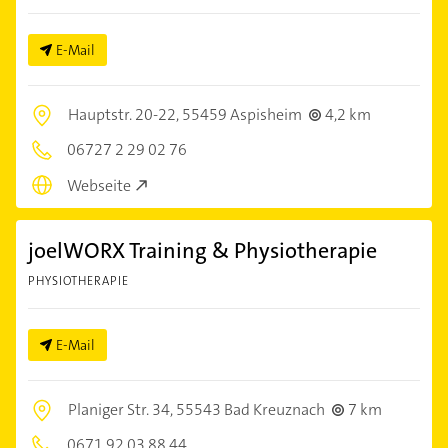
E-Mail
Hauptstr. 20-22,
55459 Aspisheim
4,2 km
06727 2 29 02 76
Webseite
joelWORX Training & Physiotherapie
PHYSIOTHERAPIE
E-Mail
Planiger Str. 34,
55543 Bad Kreuznach
7 km
0671 92 03 88 44