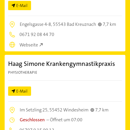
E-Mail
Engelsgasse 4-8,
55543 Bad Kreuznach
7,7 km
0671 92 08 44 70
Webseite
Haag Simone Krankengymnastikpraxis
PHYSIOTHERAPIE
E-Mail
Im Setzling 25,
55452 Windesheim
7,7 km
Geschlossen
–
Öffnet um 07:00