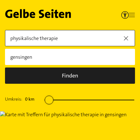
Finden
Umkreis:
0
km