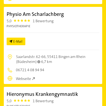
Physio Am Scharlachberg
5,0
1 Bewertung
5.0
PHYSIOTHERAPIE
E-Mail
Saarlandstr. 62-66,
55411 Bingen am Rhein
(Büdesheim)
6,7 km
06721 4 08 94 94
Webseite
Hieronymus Krankengymnastik
5,0
1 Bewertung
5.0