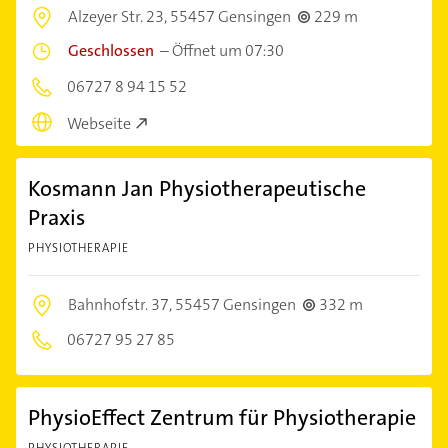
Alzeyer Str. 23,
55457 Gensingen
229 m
Geschlossen
–
Öffnet um 07:30
06727 8 94 15 52
Webseite
Kosmann Jan Physiotherapeutische
Praxis
PHYSIOTHERAPIE
Bahnhofstr. 37,
55457 Gensingen
332 m
06727 95 27 85
PhysioEffect Zentrum für Physiotherapie
PHYSIOTHERAPIE