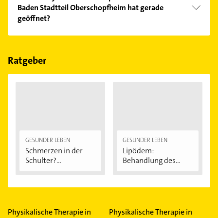
Kundenmeinungen und profitieren Sie von den
Baden Stadtteil Oberschopfheim hat gerade
Empfehlungen. Die Suchergebnisse können Sie sich
geöffnet?
einfach nach
Bewertungen
sortiert anzeigen lassen.
Im Anbieter-Bereich finden Sie alle
Öffnungszeiten
.
Bitte beachten Sie, dass diese an Sonn- und
Feiertagen abweichen können.
Ratgeber
GESÜNDER LEBEN
GESÜNDER LEBEN
Schmerzen in der
Lipödem:
Schulter?
Behandlung des
Eingeklemmtes...
"Reiterhosen-
Syndroms"
Physikalische Therapie in
Physikalische Therapie in