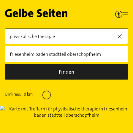
Finden
Umkreis:
0
km