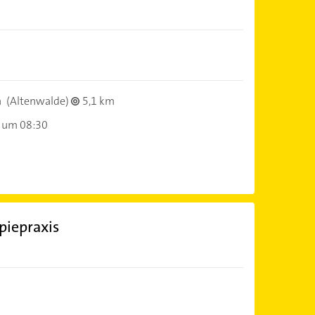
n
(Altenwalde)
5,1 km
 um 08:30
piepraxis