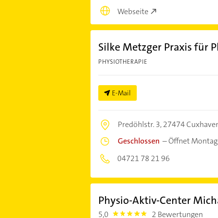
Webseite
Silke Metzger Praxis für 
PHYSIOTHERAPIE
E-Mail
Predöhlstr. 3,
27474 Cuxhave
Geschlossen
–
Öffnet Montag
04721 78 21 96
Physio-Aktiv-Center Mic
5,0
2 Bewertungen
5.0