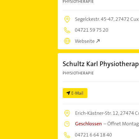
PHYSIOTHERAPIE
Segelckestr. 45-47,
27472 Cux
04721 59 75 20
Webseite
Schultz Karl Physiothera
PHYSIOTHERAPIE
E-Mail
Erich-Kästner-Str. 12,
27474 C
Geschlossen
–
Öffnet Montag
04721 6 64 18 40