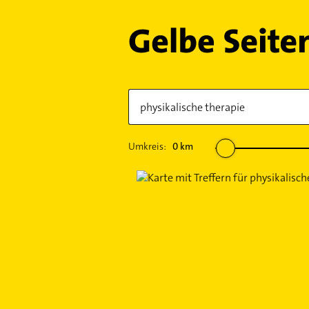
Umkreis:
0
km