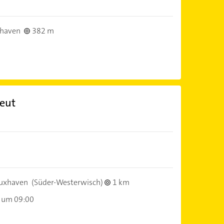
haven
382 m
peut
uxhaven
(Süder-Westerwisch)
1 km
 um 09:00