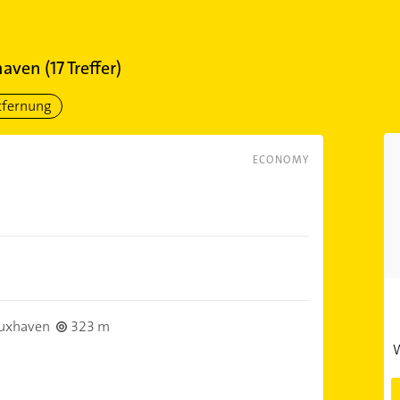
haven
(
17
Treffer)
tfernung
ECONOMY
uxhaven
323 m
W