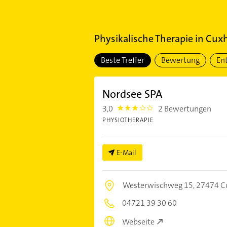
Physikalische Therapie
in
Cux
Beste Treffer
Bewertung
En
Nordsee SPA
3,0
2 Bewertungen
3.0
PHYSIOTHERAPIE
E-Mail
Westerwischweg 15,
27474 C
04721 39 30 60
Webseite