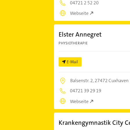
04721 2 52 20
Webseite
Elster Annegret
PHYSIOTHERAPIE
E-Mail
Balsenstr. 2,
27472 Cuxhaven
04721 39 29 19
Webseite
Krankengymnastik City C