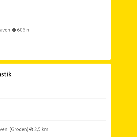
aven
606 m
stik
ven
(Groden)
2,5 km