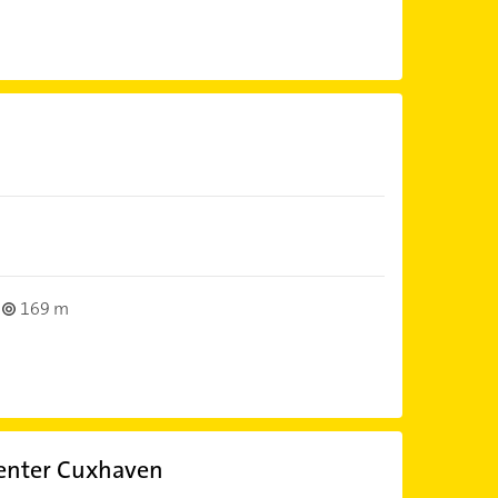
169 m
enter Cuxhaven