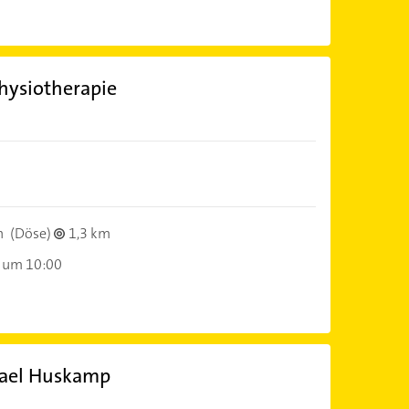
Physiotherapie
n
(Döse)
1,3 km
 um 10:00
hael Huskamp