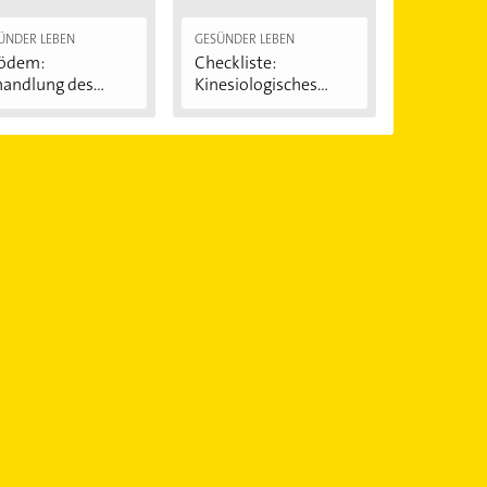
ÜNDER LEBEN
GESÜNDER LEBEN
pödem:
Checkliste:
handlung des
Kinesiologisches
iterhosen-
Tape
ndroms"