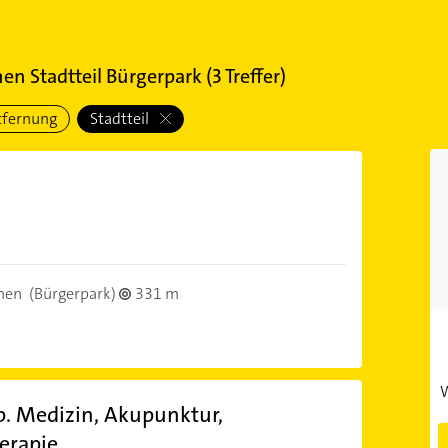
en Stadtteil Bürgerpark
(
3
Treffer)
tfernung
Stadtteil
men
(Bürgerpark)
331 m
W
b. Medizin, Akupunktur,
erapie