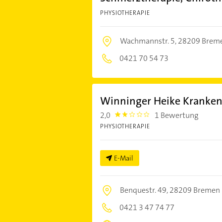
PHYSIOTHERAPIE
Wachmannstr. 5,
28209 Brem
0421 70 54 73
Winninger Heike Kranke
2,0
1 Bewertung
2.0
PHYSIOTHERAPIE
E-Mail
Benquestr. 49,
28209 Bremen
0421 3 47 74 77