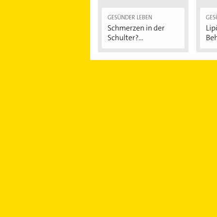
GESÜNDER LEBEN
GES
Schmerzen in der
Li
Schulter?
Be
Eingeklemmtes...
"Re
Sy