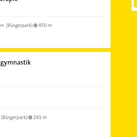
en
(Bürgerpark)
450 m
ngymnastik
(Bürgerpark)
291 m