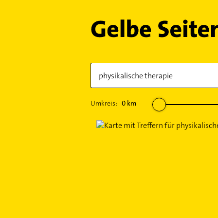
Umkreis:
0
km