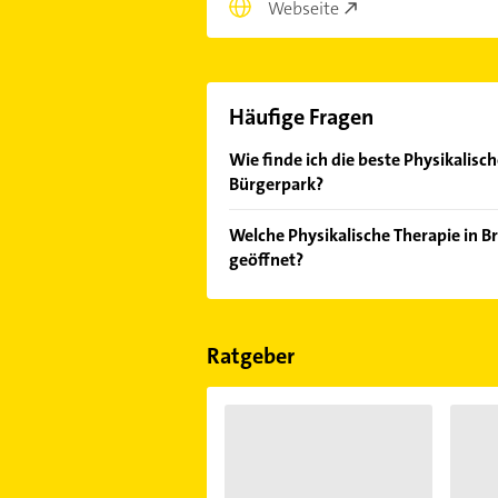
Webseite
Häufige Fragen
Wie finde ich die beste Physikalisc
Bürgerpark?
Vergleichen Sie alle Anbieter anha
Welche Physikalische Therapie in B
von den Empfehlungen. Die Sucherg
geöffnet?
Bewertungen
sortiert anzeigen lass
Im Anbieter-Bereich finden Sie alle
Sonn- und Feiertagen abweichen k
Ratgeber