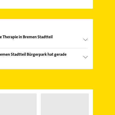
he Therapie in Bremen Stadtteil
nd echter Kundenmeinungen und profitieren Sie
remen Stadtteil Bürgerpark hat gerade
ebnisse können Sie sich einfach nach
en.
Öffnungszeiten
. Bitte beachten Sie, dass diese an
önnen.