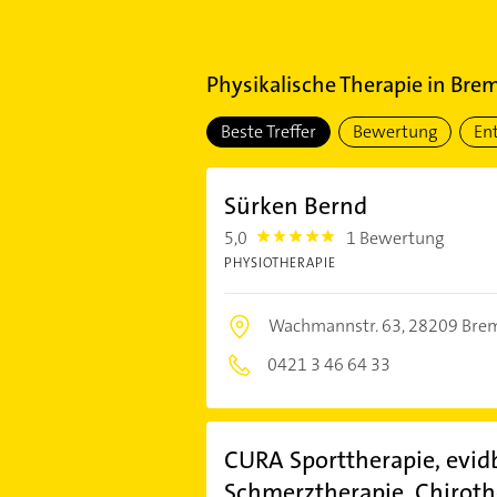
Physikalische Therapie
in
Brem
Beste Treffer
Bewertung
En
Sürken Bernd
5,0
1 Bewertung
5.0
PHYSIOTHERAPIE
Wachmannstr. 63,
28209 Bre
0421 3 46 64 33
CURA Sporttherapie, evid
Schmerztherapie, Chiroth