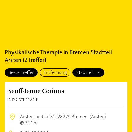
Physikalische Therapie
in
Bremen Stadtteil
Arsten
(
2
Treffer)
Beste Treffer
Entfernung
Stadtteil
Senff-Jenne Corinna
PHYSIOTHERAPIE
Arster Landstr. 32,
28279 Bremen
(Arsten)
314 m