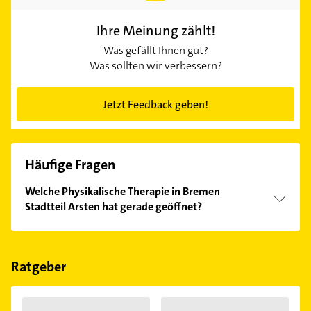
Ihre Meinung zählt!
Was gefällt Ihnen gut?
Was sollten wir verbessern?
Jetzt Feedback geben!
Häufige Fragen
Welche Physikalische Therapie in Bremen
Stadtteil Arsten hat gerade geöffnet?
Im Anbieter-Bereich finden Sie alle
Öffnungszeiten
.
Bitte beachten Sie, dass diese an Sonn- und
Feiertagen abweichen können.
Ratgeber