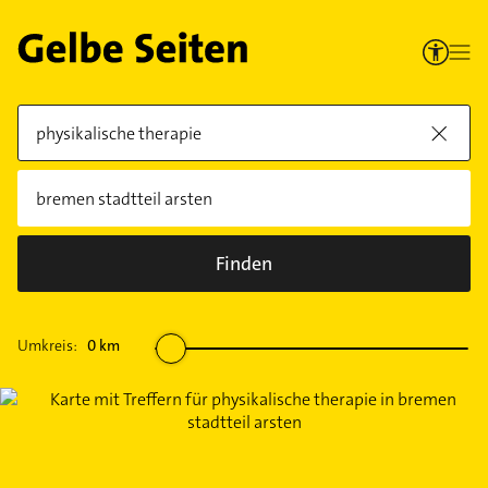
Finden
Umkreis:
0
km