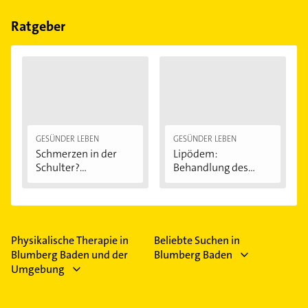
Bitte beachten Sie, dass diese an Sonn- und
Feiertagen abweichen können.
Ratgeber
GESÜNDER LEBEN
GESÜNDER LEBEN
Schmerzen in der
Lipödem:
Schulter?
Behandlung des
Eingeklemmtes...
"Reiterhosen-
Syndroms"
Physikalische Therapie in
Beliebte Suchen in
Blumberg Baden und der
Blumberg Baden
Umgebung