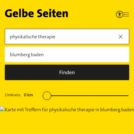
Finden
Umkreis:
0
km