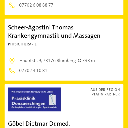
07702 6 08 88 77
Scheer-Agostini Thomas
Krankengymnastik und Massagen
PHYSIOTHERAPIE
Hauptstr. 9,
78176 Blumberg
338 m
07702 4 10 81
AUS DER REGION
PLATIN PARTNER
Göbel Dietmar Dr.med.