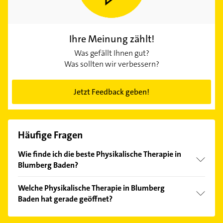
Ihre Meinung zählt!
Was gefällt Ihnen gut?
Was sollten wir verbessern?
Jetzt Feedback geben!
Häufige Fragen
Wie finde ich die beste Physikalische Therapie in
Blumberg Baden?
Vergleichen Sie alle Anbieter anhand echter
Welche Physikalische Therapie in Blumberg
Kundenmeinungen und profitieren Sie von den
Baden hat gerade geöffnet?
Empfehlungen. Die Suchergebnisse können Sie sich
einfach nach
Bewertungen
sortiert anzeigen lassen.
Im Anbieter-Bereich finden Sie alle
Öffnungszeiten
.