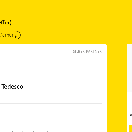
ffer)
tfernung
SILBER PARTNER
e Tedesco
W