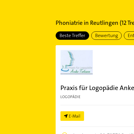
Phoniatrie
in
Reutlingen
(
12
Tre
Beste Treffer
Bewertung
En
Praxis für Logopädie Ank
LOGOPÄDIE
E-Mail