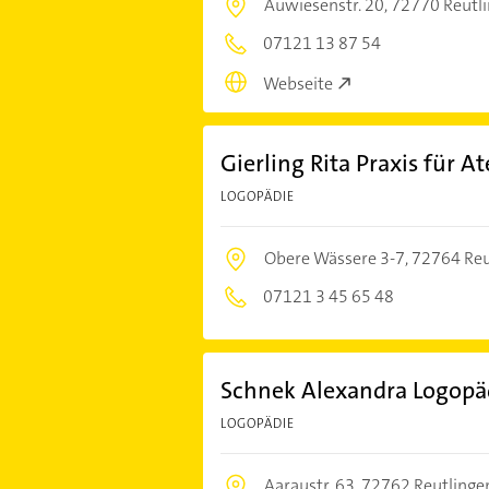
Auwiesenstr. 20,
72770 Reutl
07121 13 87 54
Webseite
Gierling Rita Praxis für 
LOGOPÄDIE
Obere Wässere 3-7,
72764 Reu
07121 3 45 65 48
Schnek Alexandra Logopäd
LOGOPÄDIE
Aaraustr. 63,
72762 Reutlinge