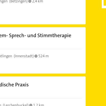
ingen
(Betzingen)
2,4 km
Atem- Sprech- und Stimmtherapie
tlingen
(Innenstadt)
524 m
ische Praxis
n
(Lerchenbuckel)
1,2 km