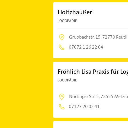
Holtzhaußer
LOGOPÄDIE
Gruobachstr. 15,
72770 Reutl
07072 1 26 22 04
Fröhlich Lisa Praxis für L
LOGOPÄDIE
Nürtinger Str. 5,
72555 Metzi
07123 20 02 41