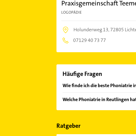
Praxisgemeinschaft Teem
LOGOPÄDIE
Holunderweg 13,
72805 Licht
07129 40 73 77
Häufige Fragen
Wie finde ich die beste Phoniatrie 
Vergleichen Sie alle Anbieter anha
Welche Phoniatrie in Reutlingen ha
von den Empfehlungen. Die Sucherg
Bewertungen
sortiert anzeigen lass
Im Anbieter-Bereich finden Sie alle
Sonn- und Feiertagen abweichen k
Ratgeber