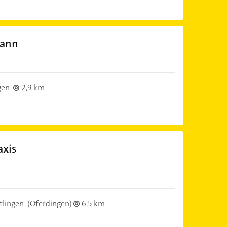
mann
gen
2,9 km
axis
tlingen
(Oferdingen)
6,5 km