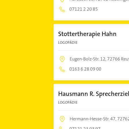
07121 2 20 85
Stottertherapie Hahn
LOGOPÄDIE
Eugen-Bolz-Str. 12,
72766 Reu
0163 6 28 09 00
Hausmann R. Sprecherzie
LOGOPÄDIE
Hermann-Hesse-Str. 47,
72762
07121 23 03 97