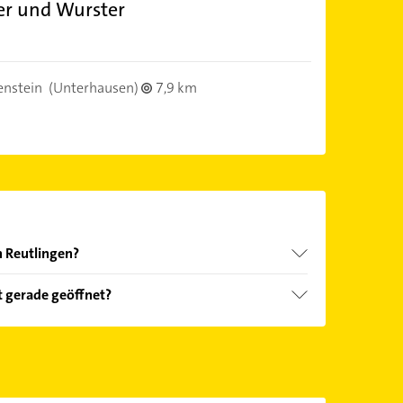
er und Wurster
enstein
(Unterhausen)
7,9 km
in Reutlingen?
nd echter Kundenmeinungen und profitieren Sie
t gerade geöffnet?
ebnisse können Sie sich einfach nach
en.
Öffnungszeiten
. Bitte beachten Sie, dass diese an
önnen.