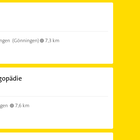
ingen
(Gönningen)
7,3 km
ogopädie
ngen
7,6 km