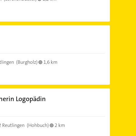
tlingen
(Burgholz)
1,6 km
herin Logopädin
 Reutlingen
(Hohbuch)
2 km