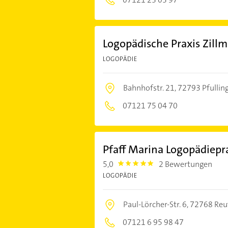
Logopädische Praxis Zill
LOGOPÄDIE
Bahnhofstr. 21,
72793 Pfullin
07121 75 04 70
Pfaff Marina Logopädiepr
5,0
2 Bewertungen
5.0
LOGOPÄDIE
Paul-Lörcher-Str. 6,
72768 Reu
07121 6 95 98 47