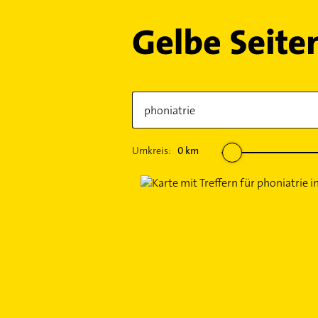
Umkreis:
0
km