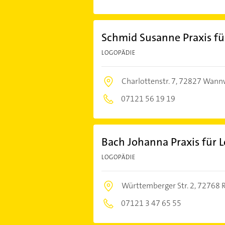
Schmid Susanne Praxis fü
LOGOPÄDIE
Charlottenstr. 7,
72827 Wannw
07121 56 19 19
Bach Johanna Praxis für 
LOGOPÄDIE
Württemberger Str. 2,
72768 R
07121 3 47 65 55