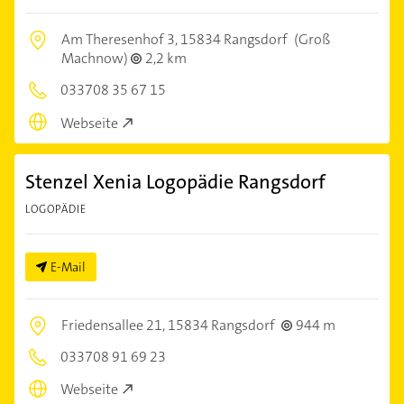
Am Theresenhof 3,
15834 Rangsdorf
(Groß
Machnow)
2,2 km
033708 35 67 15
Webseite
Stenzel Xenia Logopädie Rangsdorf
LOGOPÄDIE
E-Mail
Friedensallee 21,
15834 Rangsdorf
944 m
033708 91 69 23
Webseite