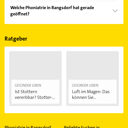
Vergleichen Sie alle Anbieter anhand echter
Welche Phoniatrie in Rangsdorf hat gerade
Kundenmeinungen und profitieren Sie von den
geöffnet?
Empfehlungen. Die Suchergebnisse können Sie sich
einfach nach
Bewertungen
sortiert anzeigen lassen.
Im Anbieter-Bereich finden Sie alle
Öffnungszeiten
.
Bitte beachten Sie, dass diese an Sonn- und
Feiertagen abweichen können.
Ratgeber
GESÜNDER LEBEN
GESÜNDER LEBEN
Ist Stottern
Luft im Magen: Das
vererbbar? Stotter-
können Sie...
Ursachen...
Phoniatrie in Rangsdorf
Beliebte Suchen in