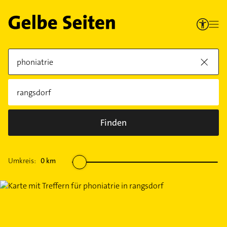
Finden
Umkreis:
0
km