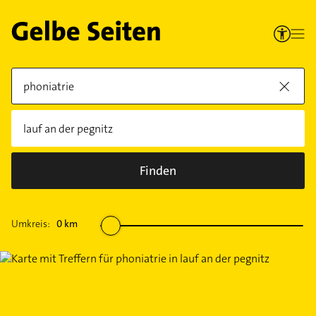
Finden
Umkreis:
0
km