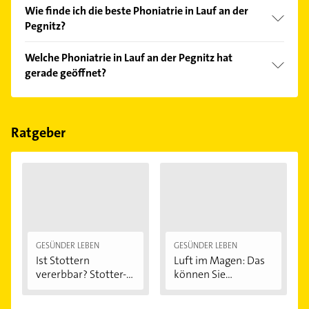
Wie finde ich die beste Phoniatrie in Lauf an der
Pegnitz?
Vergleichen Sie alle Anbieter anhand echter
Welche Phoniatrie in Lauf an der Pegnitz hat
Kundenmeinungen und profitieren Sie von den
gerade geöffnet?
Empfehlungen. Die Suchergebnisse können Sie sich
einfach nach
Bewertungen
sortiert anzeigen lassen.
Im Anbieter-Bereich finden Sie alle
Öffnungszeiten
.
Bitte beachten Sie, dass diese an Sonn- und
Feiertagen abweichen können.
Ratgeber
GESÜNDER LEBEN
GESÜNDER LEBEN
Ist Stottern
Luft im Magen: Das
vererbbar? Stotter-
können Sie...
Ursachen...