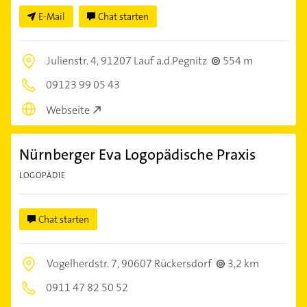
E-Mail
Chat starten
Julienstr. 4,
91207 Lauf a.d.Pegnitz
554 m
09123 99 05 43
Webseite
Nürnberger Eva Logopädische Praxis
LOGOPÄDIE
Chat starten
Vogelherdstr. 7,
90607 Rückersdorf
3,2 km
0911 47 82 50 52