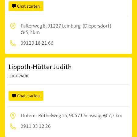
Chat starten
Falterweg 8,
91227 Leinburg
(Diepersdorf)
5,2 km
09120 18 21 66
Lippoth-Hütter Judith
LOGOPÄDIE
Chat starten
Unterer Röthelweg 15,
90571 Schwaig
7,7 km
0911 33 12 26