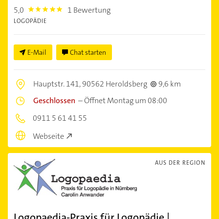
5,0
1 Bewertung
5.0
LOGOPÄDIE
E-Mail
Chat starten
Hauptstr. 141,
90562 Heroldsberg
9,6 km
Geschlossen
–
Öffnet Montag um 08:00
0911 5 61 41 55
Webseite
AUS DER REGION
Logopaedia-Praxis für Logopädie |