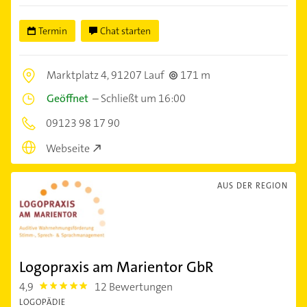
Termin
Chat starten
Marktplatz 4,
91207 Lauf
171 m
Geöffnet
–
Schließt um 16:00
09123 98 17 90
Webseite
AUS DER REGION
Logopraxis am Marientor GbR
4,9
12 Bewertungen
4.9
LOGOPÄDIE