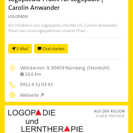
Carolin Anwander
LOGOPÄDIE
Als Inhaberin von Logopaedia möchte ich, Carolin Anwander,
Ihnen das Leistungsspektrum unserer Praxi...
E-Mail
Chat starten
Wölckernstr. 9,
90459 Nürnberg
(Steinbühl)
16,6 km
0911 4 31 03 43
Webseite
AUS DER REGION
SILBER PARTNER