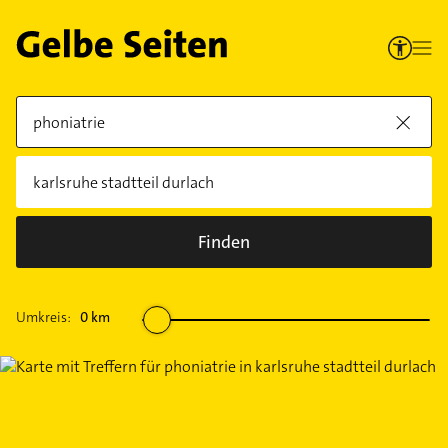
Finden
Umkreis:
0
km