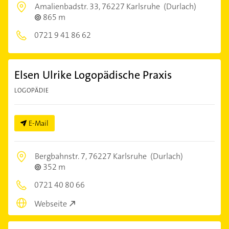
Amalienbadstr. 33,
76227 Karlsruhe
(Durlach)
865 m
0721 9 41 86 62
Elsen Ulrike Logopädische Praxis
LOGOPÄDIE
E-Mail
Bergbahnstr. 7,
76227 Karlsruhe
(Durlach)
352 m
0721 40 80 66
Webseite