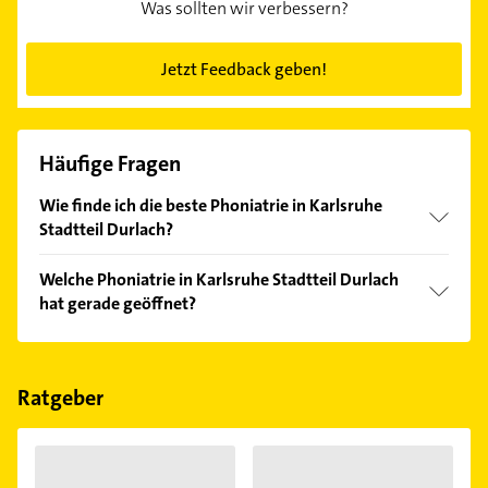
Was sollten wir verbessern?
Jetzt Feedback geben!
Häufige Fragen
Wie finde ich die beste Phoniatrie in Karlsruhe
Stadtteil Durlach?
Vergleichen Sie alle Anbieter anhand echter
Welche Phoniatrie in Karlsruhe Stadtteil Durlach
Kundenmeinungen und profitieren Sie von den
hat gerade geöffnet?
Empfehlungen. Die Suchergebnisse können Sie sich
einfach nach
Bewertungen
sortiert anzeigen lassen.
Im Anbieter-Bereich finden Sie alle
Öffnungszeiten
.
Bitte beachten Sie, dass diese an Sonn- und
Feiertagen abweichen können.
Ratgeber