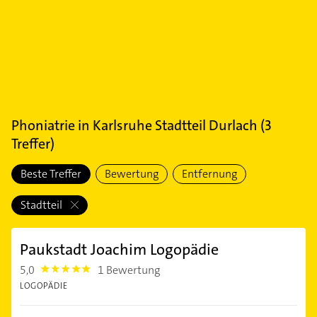
Phoniatrie
in
Karlsruhe Stadtteil Durlach
(
3
Treffer)
Beste Treffer
Bewertung
Entfernung
Stadtteil
Paukstadt Joachim Logopädie
5,0
1 Bewertung
5.0
LOGOPÄDIE