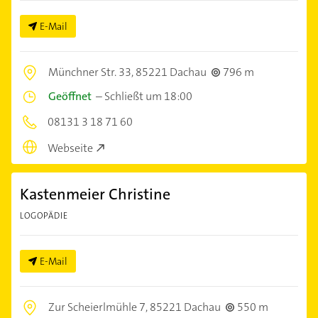
E-Mail
Münchner Str. 33,
85221 Dachau
796 m
Geöffnet
–
Schließt um 18:00
08131 3 18 71 60
Webseite
Kastenmeier Christine
LOGOPÄDIE
E-Mail
Zur Scheierlmühle 7,
85221 Dachau
550 m