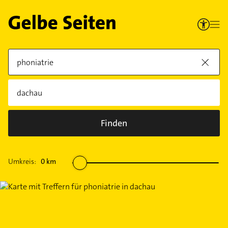
Finden
Umkreis:
0
km