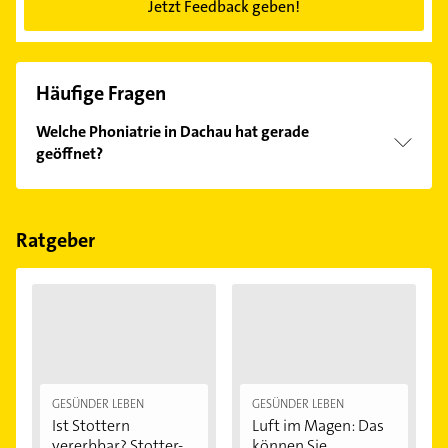
Jetzt Feedback geben!
Häufige Fragen
Welche Phoniatrie in Dachau hat gerade
geöffnet?
Im Anbieter-Bereich finden Sie alle
Öffnungszeiten
.
Bitte beachten Sie, dass diese an Sonn- und
Feiertagen abweichen können.
Ratgeber
GESÜNDER LEBEN
GESÜNDER LEBEN
Ist Stottern
Luft im Magen: Das
vererbbar? Stotter-
können Sie...