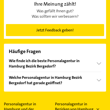
Ihre Meinung zählt!
Was gefällt Ihnen gut?
Was sollten wir verbessern?
Jetzt Feedback geben!
Häufige Fragen
Wie finde ich die beste Personalagentur in
Hamburg Bezirk Bergedorf?
Vergleichen Sie alle Anbieter anhand echter
Welche Personalagentur in Hamburg Bezirk
Kundenmeinungen und profitieren Sie von den
Bergedorf hat gerade geöffnet?
Empfehlungen. Die Suchergebnisse können Sie sich
einfach nach
Bewertungen
sortiert anzeigen lassen.
Im Anbieter-Bereich finden Sie alle
Öffnungszeiten
.
Bitte beachten Sie, dass diese an Sonn- und
Feiertagen abweichen können.
Personalagentur in
Personalagentur in
Hamburg und der
Bezirken von Hamburg