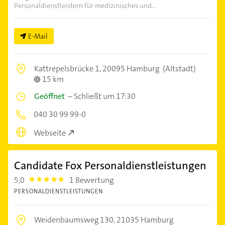
Personaldienstleistern für medizinisches und...
E-Mail
Kattrepelsbrücke 1,
20095 Hamburg
(Altstadt)
15 km
Geöffnet
–
Schließt um 17:30
040 30 99 99-0
Webseite
Candidate Fox Personaldienstleistungen
5,0
1 Bewertung
5.0
PERSONALDIENSTLEISTUNGEN
Weidenbaumsweg 130,
21035 Hamburg