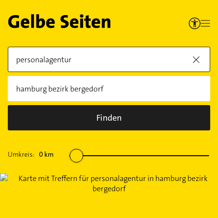
Finden
Umkreis:
0
km