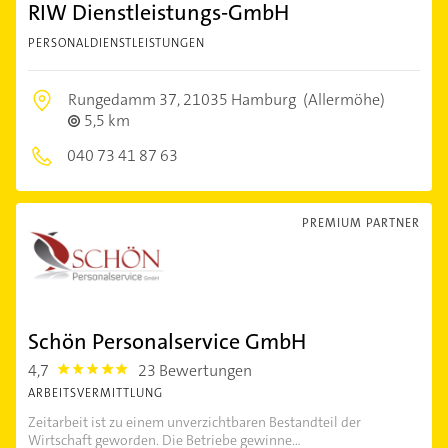
RIW Dienstleistungs-GmbH
PERSONALDIENSTLEISTUNGEN
Rungedamm 37,
21035 Hamburg
(Allermöhe)
5,5 km
040 73 41 87 63
PREMIUM PARTNER
Schön Personalservice GmbH
4,7
23 Bewertungen
4.7000003
ARBEITSVERMITTLUNG
Zeitarbeit ist zu einem unverzichtbaren Bestandteil der
Wirtschaft geworden. Die Betriebe gewinne...