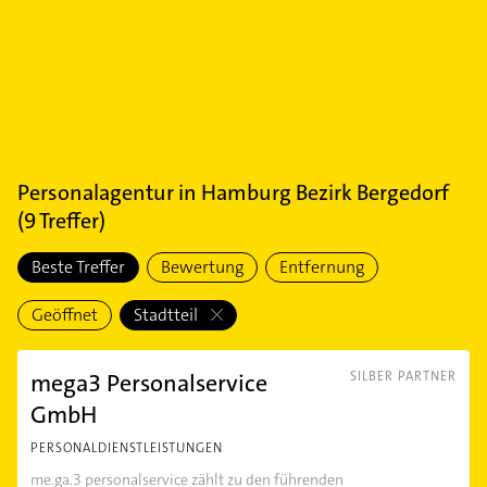
Personalagentur
in
Hamburg Bezirk Bergedorf
(
9
Treffer)
Beste Treffer
Bewertung
Entfernung
Geöffnet
Stadtteil
mega3 Personalservice
SILBER PARTNER
GmbH
PERSONALDIENSTLEISTUNGEN
me.ga.3 personalservice zählt zu den führenden