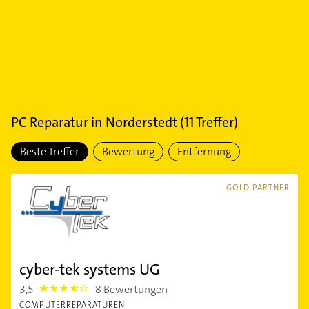
PC Reparatur
in
Norderstedt
(
11
Treffer)
Beste Treffer
Bewertung
Entfernung
GOLD PARTNER
cyber-tek systems UG
3,5
8 Bewertungen
3.5
COMPUTERREPARATUREN