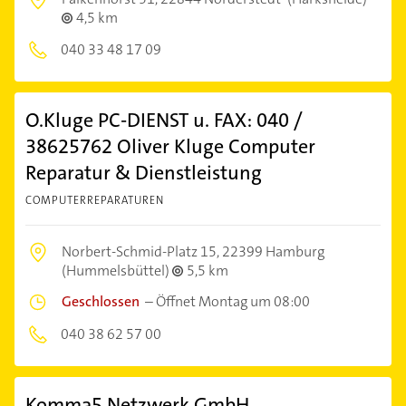
4,5 km
040 33 48 17 09
O.Kluge PC-DIENST u. FAX: 040 /
38625762 Oliver Kluge Computer
Reparatur & Dienstleistung
COMPUTERREPARATUREN
Norbert-Schmid-Platz 15,
22399 Hamburg
(Hummelsbüttel)
5,5 km
Geschlossen
–
Öffnet Montag um 08:00
040 38 62 57 00
Komma5 Netzwerk GmbH