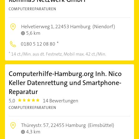
COMPUTERREPARATUREN
Helvetierweg 1,
22453 Hamburg
(Niendorf)
5,6 km
0180 5 12 08 80
14 ct./Min. aus dt. Festnetz, Mobil max. 42 ct./Min.
Computerhilfe-Hamburg.org Inh. Nico
Keller Datenrettung und Smartphone-
Reparatur
5,0
14 Bewertungen
5.0
COMPUTERREPARATUREN
Thüreystr. 57,
22455 Hamburg
(Eimsbüttel)
4,3 km