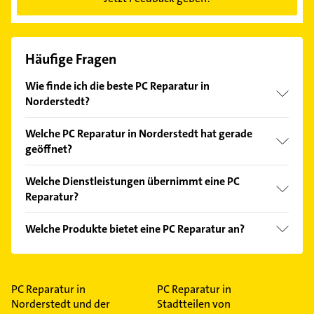
Häufige Fragen
Wie finde ich die beste PC Reparatur in
Norderstedt?
Vergleichen Sie alle Anbieter anhand echter
Welche PC Reparatur in Norderstedt hat gerade
Kundenmeinungen und profitieren Sie von den
geöffnet?
Empfehlungen. Die Suchergebnisse können Sie sich
einfach nach
Bewertungen
sortiert anzeigen lassen.
Im Anbieter-Bereich finden Sie alle
Öffnungszeiten
.
Welche Dienstleistungen übernimmt eine PC
Bitte beachten Sie, dass diese an Sonn- und
Reparatur?
Feiertagen abweichen können.
Folgende Leistungen werden angeboten:
Welche Produkte bietet eine PC Reparatur an?
Reparaturservice, Garantie auf durchgeführte
Reparaturen, Gebrauchtgerätegarantie,
Das Angebot umfasst unter anderem Ersatzteile
Reparaturaufträge für PC's und Reparaturaufträge
und Gebrauchtgeräte.
für PC's.
PC Reparatur in
PC Reparatur in
Norderstedt und der
Stadtteilen von