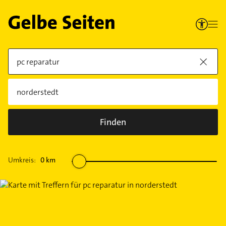
Finden
Umkreis:
0
km