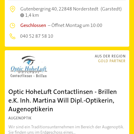
Gutenbergring 40,
22848 Norderstedt
(Garstedt)
1,4 km
Geschlossen
–
Öffnet Montag um 10:00
040 52 87 58 10
AUS DER REGION
GOLD PARTNER
Optic HoheLuft Contactlinsen - Brillen
e.K. Inh. Martina Will Dipl.-Optikerin,
Augenoptikerin
AUGENOPTIK
Wir sind ein Traditionsunternehmen im Bereich der Augenoptik.
Sie finden uns im Erdgeschoss eines...