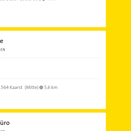
le
GEN
1564 Kaarst
(Mitte)
5,6 km
büro