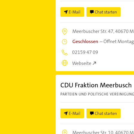
E-Mail
Chat starten
Meerbuscher Str. 47,
40670 M
Geschlossen
–
Öffnet Montag
02159 47 09
Webseite
CDU Fraktion Meerbusch
PARTEIEN UND POLITISCHE VEREINIGUN
E-Mail
Chat starten
Meerbuscher Str. 10,
40670 M