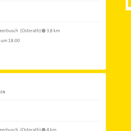
eerbusch
(Osterath)
3,8 km
 um 18:00
GEN
eerbusch
(Osterath)
4 km