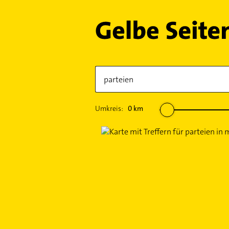
Umkreis:
0
km