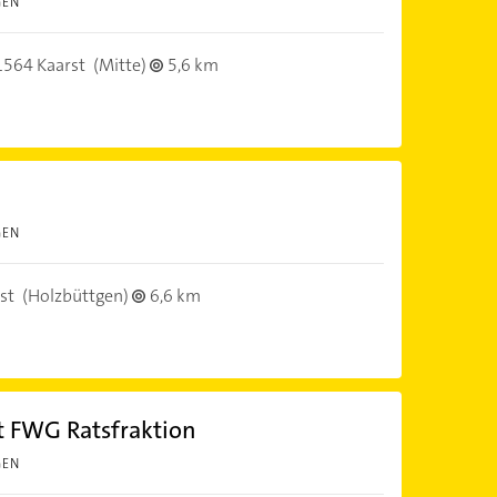
GEN
1564 Kaarst
(Mitte)
5,6 km
GEN
st
(Holzbüttgen)
6,6 km
t FWG Ratsfraktion
GEN