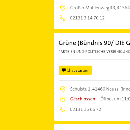
Großer Mühlenweg 43,
41564
02131 3 14 70 12
Grüne (Bündnis 90/ DIE
PARTEIEN UND POLITISCHE VEREINIGUN
Chat starten
Schulstr. 1,
41460 Neuss
(Inn
Geschlossen
–
Öffnet um 11:
02131 16 66 72