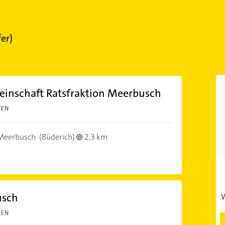
fer)
inschaft Ratsfraktion Meerbusch
GEN
Meerbusch
(Büderich)
2,3 km
usch
W
GEN