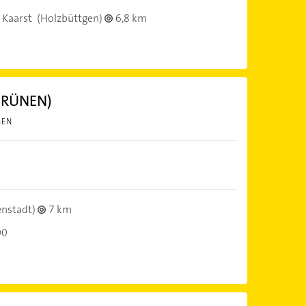
 Kaarst
(Holzbüttgen)
6,8 km
 GRÜNEN)
GEN
enstadt)
7 km
00