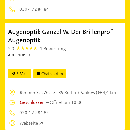
030 4 72 84 84
Augenoptik Ganzel W. Der Brillenprofi
Augenoptik
5,0
1 Bewertung
5.0
AUGENOPTIK
E-Mail
Chat starten
Berliner Str. 76,
13189 Berlin
(Pankow)
4,4 km
Geschlossen
–
Öffnet um 10:00
030 4 72 84 84
Webseite