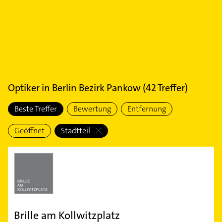
Optiker
in
Berlin Bezirk Pankow
(
42
Treffer)
Beste Treffer
Bewertung
Entfernung
Geöffnet
Stadtteil
Brille am Kollwitzplatz