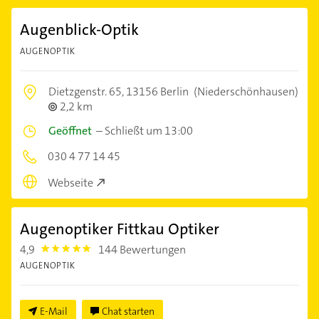
Augenblick-Optik
AUGENOPTIK
Dietzgenstr. 65,
13156 Berlin
(Niederschönhausen)
2,2 km
Geöffnet
–
Schließt um 13:00
030 4 77 14 45
Webseite
Augenoptiker Fittkau Optiker
4,9
144 Bewertungen
4.9
AUGENOPTIK
E-Mail
Chat starten