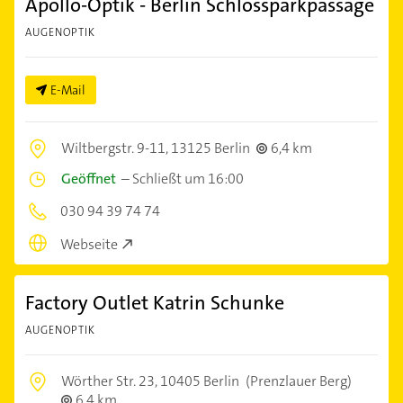
Apollo-Optik - Berlin Schlossparkpassage
AUGENOPTIK
E-Mail
Wiltbergstr. 9-11,
13125 Berlin
6,4 km
Geöffnet
–
Schließt um 16:00
030 94 39 74 74
Webseite
Factory Outlet Katrin Schunke
AUGENOPTIK
Wörther Str. 23,
10405 Berlin
(Prenzlauer Berg)
6,4 km