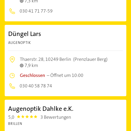
7,3 km
030 41 71 77-59
Düngel Lars
AUGENOPTIK
Thaerstr. 28,
10249 Berlin
(Prenzlauer Berg)
7,9 km
Geschlossen
–
Öffnet um 10:00
030 40 58 78 74
Augenoptik Dahlke e.K.
5,0
3 Bewertungen
5.0
BRILLEN