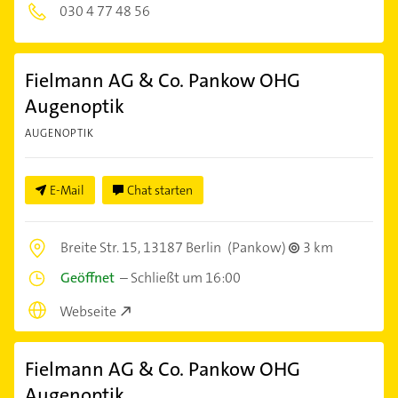
030 4 77 48 56
Fielmann AG & Co. Pankow OHG
Augenoptik
AUGENOPTIK
E-Mail
Chat starten
Breite Str. 15,
13187 Berlin
(Pankow)
3 km
Geöffnet
–
Schließt um 16:00
Webseite
Fielmann AG & Co. Pankow OHG
Augenoptik