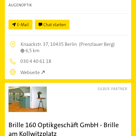
AUGENOPTIK
E-Mail
Chat starten
Knaackstr. 37,
10435 Berlin
(Prenzlauer Berg)
6,5 km
030 4 40 61 18
Webseite
SILBER PARTNER
Brille 160 Optikgeschäft GmbH - Brille
am Kollwitzplatz