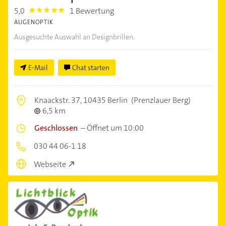
5,0
1 Bewertung
5.0
AUGENOPTIK
Ausgesuchte Auswahl an Designbrillen.
E-Mail
Chat starten
Knaackstr. 37,
10435 Berlin
(Prenzlauer Berg)
6,5 km
Geschlossen
–
Öffnet um 10:00
030 44 06-1 18
Webseite