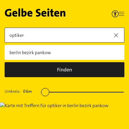
Finden
Umkreis:
0
km