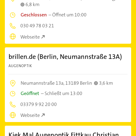
6,8 km
Geschlossen
–
Öffnet um 10:00
030 49 78 03 21
Webseite
brillen.de (Berlin, Neumannstraße 13A)
AUGENOPTIK
Neumannstraße 13a,
13189 Berlin
3,6 km
Geöffnet
–
Schließt um 13:00
03379 9 92 20 00
Webseite
Kiek Mal Augenoptik Fittkau Christian