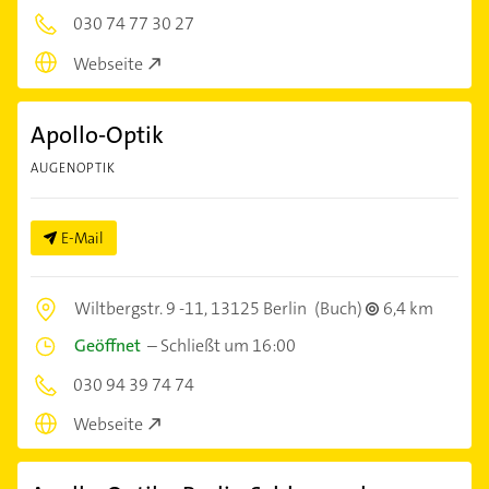
030 74 77 30 27
Webseite
Apollo-Optik
AUGENOPTIK
E-Mail
Wiltbergstr. 9 -11,
13125 Berlin
(Buch)
6,4 km
Geöffnet
–
Schließt um 16:00
030 94 39 74 74
Webseite