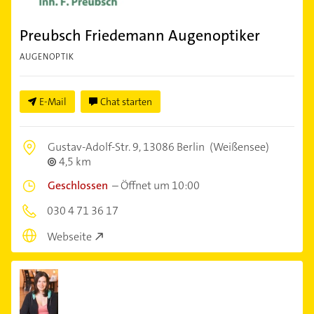
Preubsch Friedemann Augenoptiker
AUGENOPTIK
E-Mail
Chat starten
Gustav-Adolf-Str. 9,
13086 Berlin
(Weißensee)
4,5 km
Geschlossen
–
Öffnet um 10:00
030 4 71 36 17
Webseite