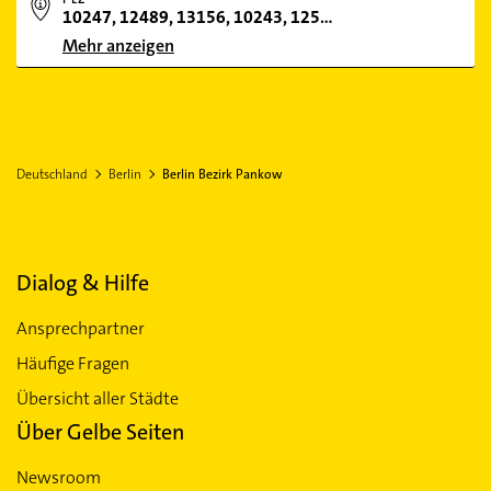
10247, 12489, 13156, 10243, 12557, 12163, 10825, 13357, 12305, 12207, 10315, 13055, 12621, 12524, 10405, 12351, 10557, 13587, 14089, 10781, 12359, 14195, 12487, 10115, 13158, 12587, 13089, 10318, 10317, 10319, 12435, 10367, 12627, 13057, 12689, 13127, 10707, 14165, 10709, 12685, 13585, 12555, 130
Mehr anzeigen
Deutschland
Berlin
Berlin Bezirk Pankow
Dialog & Hilfe
Ansprechpartner
Häufige Fragen
Übersicht aller Städte
Über Gelbe Seiten
Newsroom