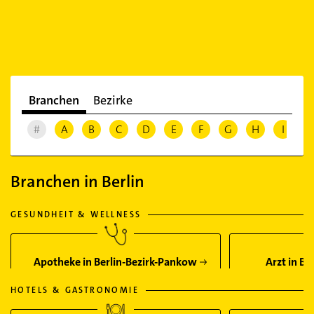
Branchen
Bezirke
#
A
B
C
D
E
F
G
H
I
J
Branchen in Berlin
GESUNDHEIT & WELLNESS
Apotheke in Berlin-Bezirk-Pankow
Arzt in B
HOTELS & GASTRONOMIE