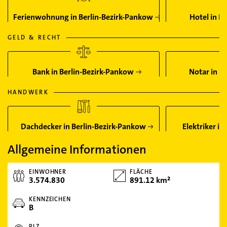
Ferienwohnung in Berlin-Bezirk-Pankow
Hotel in B
GELD & RECHT
Bank in Berlin-Bezirk-Pankow
Notar in B
HANDWERK
Dachdecker in Berlin-Bezirk-Pankow
Elektriker i
Allgemeine Informationen
EINWOHNER
FLÄCHE
3.574.830
891.12 km²
KENNZEICHEN
B
PLZ