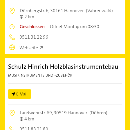
Dörnbergstr. 6,
30161 Hannover
(Vahrenwald)
2 km
Geschlossen
–
Öffnet Montag um 08:30
0511 31 22 96
Webseite
Schulz Hinrich Holzblasinstrumentebau
MUSIKINSTRUMENTE UND -ZUBEHÖR
E-Mail
Landwehrstr. 69,
30519 Hannover
(Döhren)
4 km
0511 83 21 80