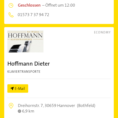
Geschlossen
–
Öffnet um 12:00
01573 7 37 94 72
ECONOMY
Hoffmann Dieter
KLAVIERTRANSPORTE
E-Mail
Dreihornstr. 7,
30659 Hannover
(Bothfeld)
6,9 km