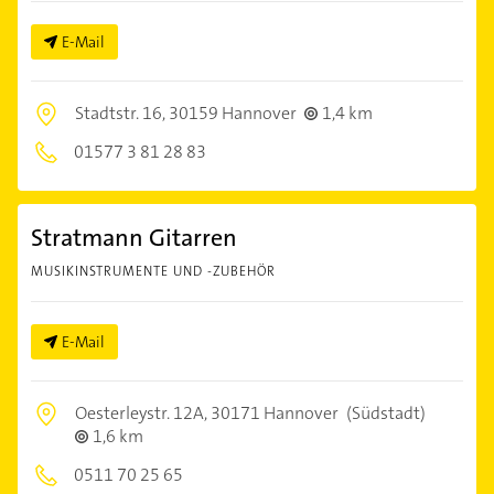
E-Mail
Stadtstr. 16,
30159 Hannover
1,4 km
01577 3 81 28 83
Stratmann Gitarren
MUSIKINSTRUMENTE UND -ZUBEHÖR
E-Mail
Oesterleystr. 12A,
30171 Hannover
(Südstadt)
1,6 km
0511 70 25 65