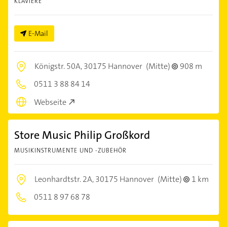
KLAVIERE
E-Mail
Königstr. 50A,
30175 Hannover
(Mitte)
908 m
0511 3 88 84 14
Webseite
Store Music Philip Großkord
MUSIKINSTRUMENTE UND -ZUBEHÖR
Leonhardtstr. 2A,
30175 Hannover
(Mitte)
1 km
0511 8 97 68 78