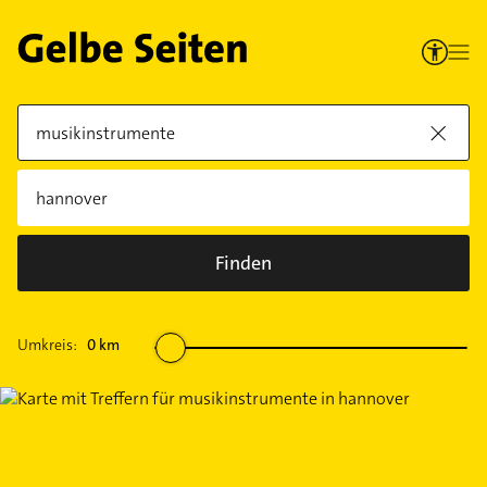
Finden
Umkreis:
0
km