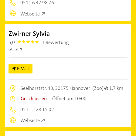
0511 6 47 98 76
Webseite
Zwirner Sylvia
5,0
1 Bewertung
5.0
GEIGEN
E-Mail
Seelhorststr. 40,
30175 Hannover
(Zoo)
1,7 km
Geschlossen
–
Öffnet um 10:00
0511 2 28 15 02
Webseite