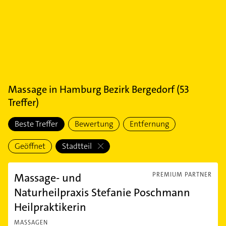
Massage
in
Hamburg Bezirk Bergedorf
(
53
Treffer)
Beste Treffer
Bewertung
Entfernung
Geöffnet
Stadtteil
Massage- und
PREMIUM PARTNER
Naturheilpraxis Stefanie Poschmann
Heilpraktikerin
MASSAGEN