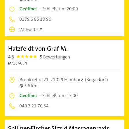
Geöffnet
–
Schließt um 20:00
0179 6 85 10 96
Webseite
Hatzfeldt von Graf M.
4,8
5 Bewertungen
4.8
MASSAGEN
Brookkehre 21,
21029 Hamburg
(Bergedorf)
3,6 km
Geöffnet
–
Schließt um 17:00
040 7 21 70 64
Spillner-Fischer Sigrid Massagepraxis