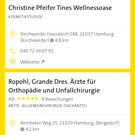
Christine Pfeifer Tines Wellnessoase
KOSMETIKSTUDIOS
Kirchwerder Hausdeich 288,
21037 Hamburg
(Kirchwerder)
4,8 km
040 72 34 07 92
Webseite
Ropohl, Grande Dres. Ärzte für
Orthopädie und Unfallchirurgie
4,6
8 Bewertungen
4.6
ÄRZTE: ALLGEMEINCHIRURGIE (FACHÄRZTE)
Reinbeker Weg 35,
21029 Hamburg
(Bergedorf)
4,2 km