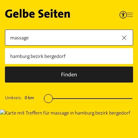
Finden
Umkreis:
0
km