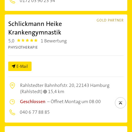
0172 03 90 23 34
GOLD PARTNER
Schlickmann Heike
Krankengymnastik
5,0
1 Bewertung
5.0
PHYSIOTHERAPIE
E-Mail
Rahlstedter Bahnhofstr. 20,
22143 Hamburg
(Rahlstedt)
15,4 km
Geschlossen
–
Öffnet Montag um 08:00
040 6 77 88 85