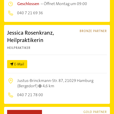
Geschlossen
–
Öffnet Montag um 09:00
040 7 21 69 36
Jessica Rosenkranz,
BRONZE PARTNER
Heilpraktikerin
HEILPRAKTIKER
E-Mail
Justus-Brinckmann-Str. 87,
21029 Hamburg
(Bergedorf)
4,6 km
040 7 21 78 00
GOLD PARTNER