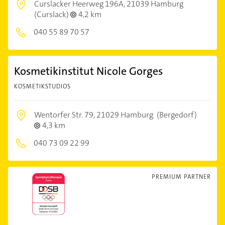
Curslacker Heerweg 196A,
21039 Hamburg
(Curslack)
4,2 km
040 55 89 70 57
Kosmetikinstitut Nicole Gorges
KOSMETIKSTUDIOS
Wentorfer Str. 79,
21029 Hamburg
(Bergedorf)
4,3 km
040 73 09 22 99
PREMIUM PARTNER