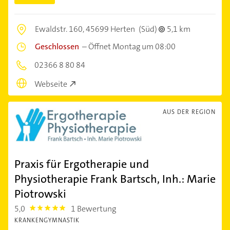
Ewaldstr. 160,
45699 Herten
(Süd)
5,1 km
Geschlossen
–
Öffnet Montag um 08:00
02366 8 80 84
Webseite
AUS DER REGION
Praxis für Ergotherapie und
Physiotherapie Frank Bartsch, Inh.: Marie
Piotrowski
5,0
1 Bewertung
5.0
KRANKENGYMNASTIK