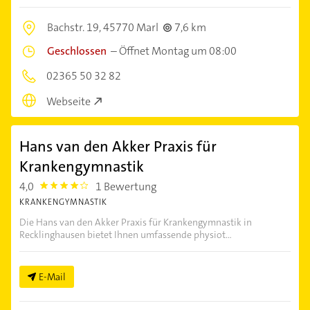
Bachstr. 19,
45770 Marl
7,6 km
Geschlossen
–
Öffnet Montag um 08:00
02365 50 32 82
Webseite
Hans van den Akker Praxis für
Krankengymnastik
4,0
1 Bewertung
4.0
KRANKENGYMNASTIK
Die Hans van den Akker Praxis für Krankengymnastik in
Recklinghausen bietet Ihnen umfassende physiot...
E-Mail