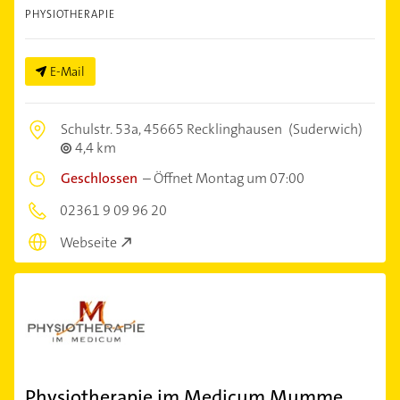
PHYSIOTHERAPIE
E-Mail
Schulstr. 53a,
45665 Recklinghausen
(Suderwich)
4,4 km
Geschlossen
–
Öffnet Montag um 07:00
02361 9 09 96 20
Webseite
Physiotherapie im Medicum Mumme