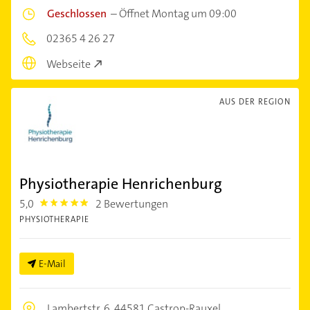
Geschlossen
–
Öffnet Montag um 09:00
02365 4 26 27
Webseite
AUS DER REGION
Physiotherapie Henrichenburg
5,0
2 Bewertungen
5.0
PHYSIOTHERAPIE
E-Mail
Lambertstr. 6,
44581 Castrop-Rauxel