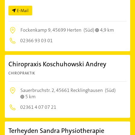
E-Mail
Fockenkamp 9,
45699 Herten
(Süd)
4,9 km
02366 93 03 01
Chiropraxis Koschuhowski Andrey
CHIROPRAKTIK
Sauerbruchstr. 2,
45661 Recklinghausen
(Süd)
5 km
02361 4 07 07 21
Terheyden Sandra Physiotherapie