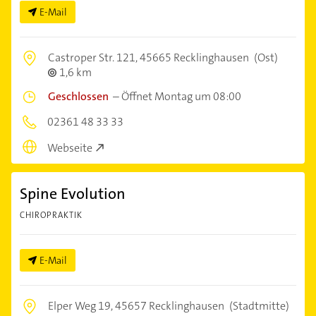
E-Mail
Castroper Str. 121,
45665 Recklinghausen
(Ost)
1,6 km
Geschlossen
–
Öffnet Montag um 08:00
02361 48 33 33
Webseite
Spine Evolution
CHIROPRAKTIK
E-Mail
Elper Weg 19,
45657 Recklinghausen
(Stadtmitte)