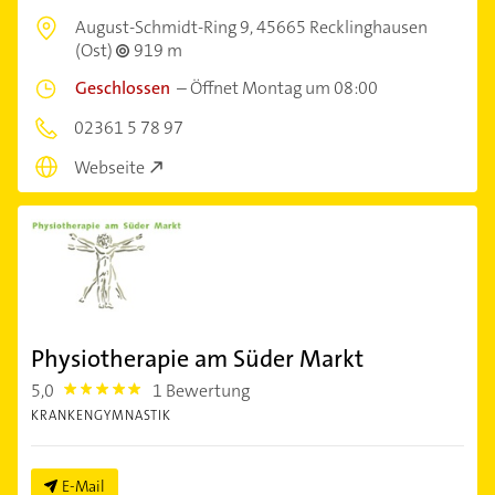
August-Schmidt-Ring 9,
45665 Recklinghausen
(Ost)
919 m
Geschlossen
–
Öffnet Montag um 08:00
02361 5 78 97
Webseite
Physiotherapie am Süder Markt
5,0
1 Bewertung
5.0
KRANKENGYMNASTIK
E-Mail