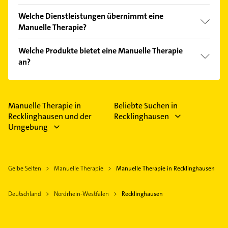
Die Manuelle Therapie verkauft Marken wie
Welche Dienstleistungen übernimmt eine
Molenwijk.
Manuelle Therapie?
Folgende Leistungen werden angeboten:
Welche Produkte bietet eine Manuelle Therapie
Krankengymnastik, Fango, Lymphdrainage, Massage
an?
und Physiotherapie.
Das Angebot umfasst unter anderem
AVM0071689331, DAD0935659596, GP0001154605,
Gutscheine und POS004.
Manuelle Therapie in
Beliebte Suchen in
Recklinghausen und der
Recklinghausen
Umgebung
Gelbe Seiten
Manuelle Therapie
Manuelle Therapie in Recklinghausen
Deutschland
Nordrhein-Westfalen
Recklinghausen