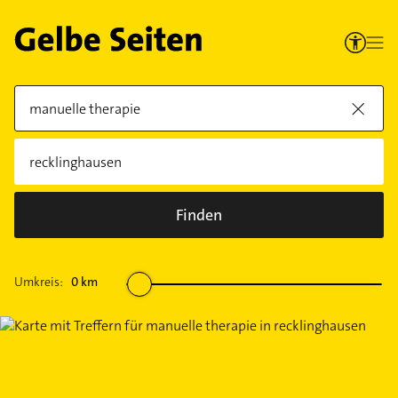
Finden
Umkreis:
0
km