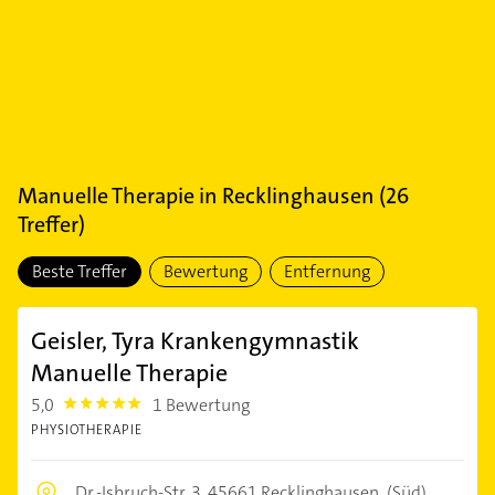
Manuelle Therapie
in
Recklinghausen
(
26
Treffer)
Beste Treffer
Bewertung
Entfernung
Geisler, Tyra Krankengymnastik
Manuelle Therapie
5,0
1 Bewertung
5.0
PHYSIOTHERAPIE
Dr.-Isbruch-Str. 3,
45661 Recklinghausen
(Süd)