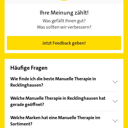
Ihre Meinung zählt!
Was gefällt Ihnen gut?
Was sollten wir verbessern?
Jetzt Feedback geben!
Häufige Fragen
Wie finde ich die beste Manuelle Therapie in
Recklinghausen?
Vergleichen Sie alle Anbieter anhand echter
Welche Manuelle Therapie in Recklinghausen hat
Kundenmeinungen und profitieren Sie von den
gerade geöffnet?
Empfehlungen. Die Suchergebnisse können Sie sich
einfach nach
Bewertungen
sortiert anzeigen lassen.
Im Anbieter-Bereich finden Sie alle
Öffnungszeiten
.
Welche Marken hat eine Manuelle Therapie im
Bitte beachten Sie, dass diese an Sonn- und
Sortiment?
Feiertagen abweichen können.