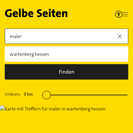
Finden
Umkreis:
0
km