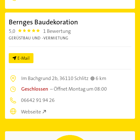
Bernges Baudekoration
5,0
1 Bewertung
5.0
GERÜSTBAU UND -VERMIETUNG
E-Mail
Im Bachgrund 2b,
36110 Schlitz
6 km
Geschlossen
–
Öffnet Montag um 08:00
06642 91 94 26
Webseite