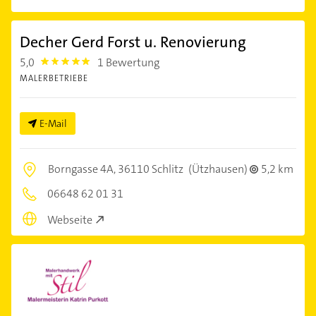
Decher Gerd Forst u. Renovierung
5,0
1 Bewertung
5.0
MALERBETRIEBE
E-Mail
Borngasse 4A,
36110 Schlitz
(Ützhausen)
5,2 km
06648 62 01 31
Webseite