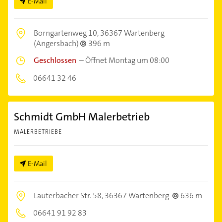
E-Mail
Borngartenweg 10,
36367 Wartenberg
(Angersbach)
396 m
Geschlossen
–
Öffnet Montag um 08:00
06641 32 46
Schmidt GmbH Malerbetrieb
MALERBETRIEBE
E-Mail
Lauterbacher Str. 58,
36367 Wartenberg
636 m
06641 91 92 83