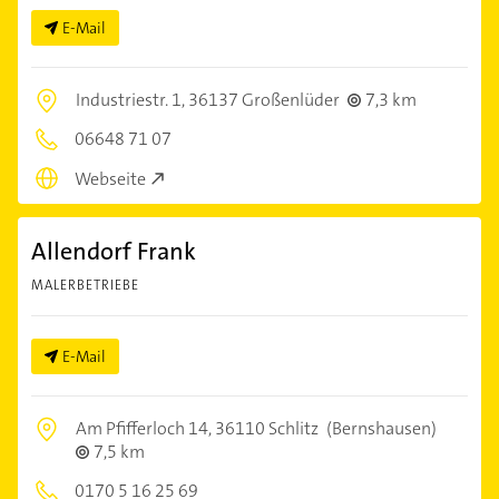
E-Mail
Industriestr. 1,
36137 Großenlüder
7,3 km
06648 71 07
Webseite
Allendorf Frank
MALERBETRIEBE
E-Mail
Am Pfifferloch 14,
36110 Schlitz
(Bernshausen)
7,5 km
0170 5 16 25 69