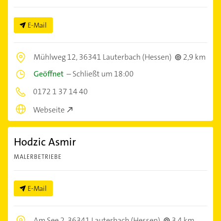
E-Mail
Mühlweg 12,
36341 Lauterbach (Hessen)
2,9 km
Geöffnet
–
Schließt um 18:00
0172 1 37 14 40
Webseite
Hodzic Asmir
MALERBETRIEBE
E-Mail
Am See 2,
36341 Lauterbach (Hessen)
3,4 km