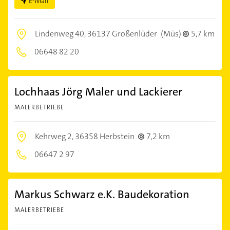
E-Mail
Lindenweg 40,
36137 Großenlüder
(Müs)
5,7 km
06648 82 20
Lochhaas Jörg Maler und Lackierer
MALERBETRIEBE
Kehrweg 2,
36358 Herbstein
7,2 km
06647 2 97
Markus Schwarz e.K. Baudekoration
MALERBETRIEBE