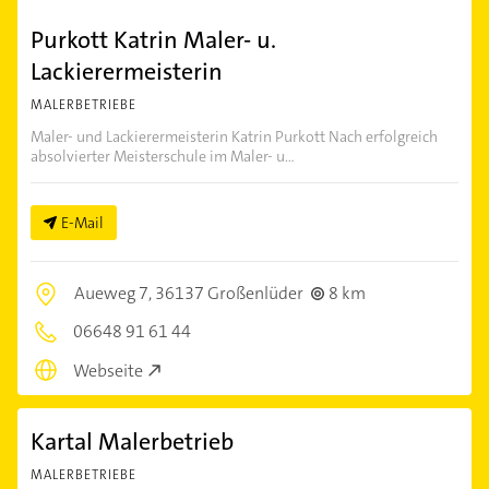
Purkott Katrin Maler- u.
Lackierermeisterin
MALERBETRIEBE
Maler- und Lackierermeisterin Katrin Purkott Nach erfolgreich
absolvierter Meisterschule im Maler- u...
E-Mail
Aueweg 7,
36137 Großenlüder
8 km
06648 91 61 44
Webseite
Kartal Malerbetrieb
MALERBETRIEBE