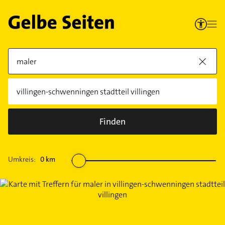
Finden
Umkreis:
0
km