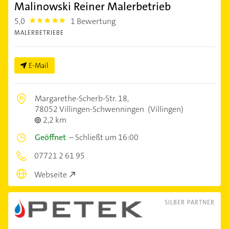
Malinowski Reiner Malerbetrieb
5,0
1 Bewertung
5.0
MALERBETRIEBE
E-Mail
Margarethe-Scherb-Str. 18,
78052 Villingen-Schwenningen
(Villingen)
2,2 km
Geöffnet
–
Schließt um 16:00
07721 2 61 95
Webseite
SILBER PARTNER