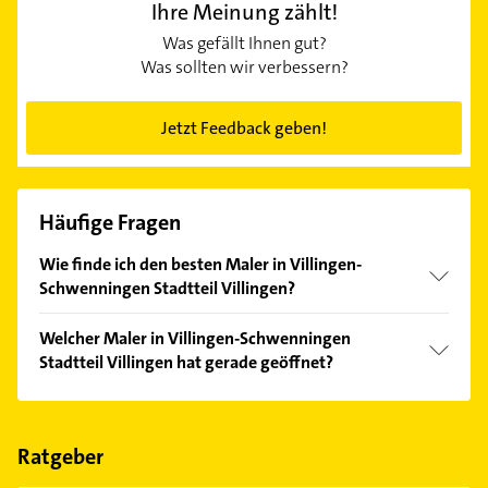
Ihre Meinung zählt!
Was gefällt Ihnen gut?
Was sollten wir verbessern?
Jetzt Feedback geben!
Häufige Fragen
Wie finde ich den besten Maler in Villingen-
Schwenningen Stadtteil Villingen?
Vergleichen Sie alle Anbieter anhand echter
Welcher Maler in Villingen-Schwenningen
Kundenmeinungen und profitieren Sie von den
Stadtteil Villingen hat gerade geöffnet?
Empfehlungen. Die Suchergebnisse können Sie sich
einfach nach
Bewertungen
sortiert anzeigen lassen.
Im Anbieter-Bereich finden Sie alle
Öffnungszeiten
.
Bitte beachten Sie, dass diese an Sonn- und
Feiertagen abweichen können.
Ratgeber