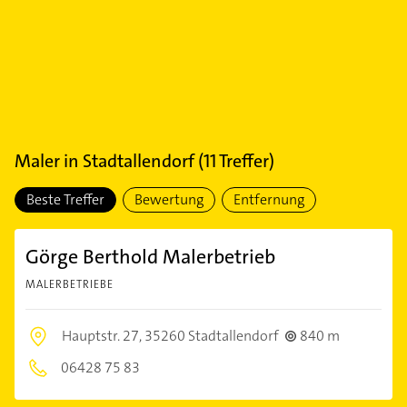
Maler
in
Stadtallendorf
(
11
Treffer)
Beste Treffer
Bewertung
Entfernung
Görge Berthold Malerbetrieb
MALERBETRIEBE
Hauptstr. 27,
35260 Stadtallendorf
840 m
06428 75 83