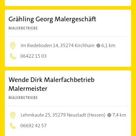
Grähling Georg Malergeschäft
MALERBETRIEBE
Im Riedeboden 14,
35274 Kirchhain
6,1 km
06422 15 03
Wende Dirk Malerfachbetrieb
Malermeister
MALERBETRIEBE
Lehmkaute 25,
35279 Neustadt (Hessen)
7,4 km
06692 42 57