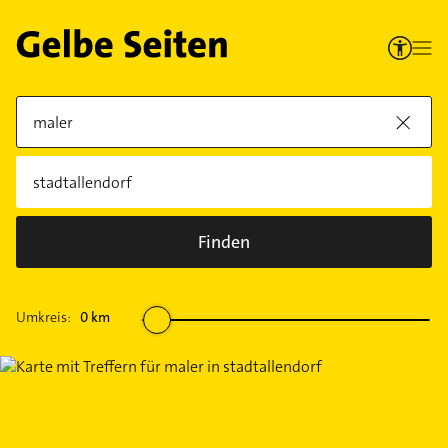
Finden
Umkreis:
0
km