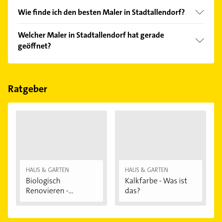
Wie finde ich den besten Maler in Stadtallendorf?
Vergleichen Sie alle Anbieter anhand echter
Welcher Maler in Stadtallendorf hat gerade
Kundenmeinungen und profitieren Sie von den
geöffnet?
Empfehlungen. Die Suchergebnisse können Sie sich
einfach nach
Bewertungen
sortiert anzeigen lassen.
Im Anbieter-Bereich finden Sie alle
Öffnungszeiten
.
Bitte beachten Sie, dass diese an Sonn- und
Feiertagen abweichen können.
Ratgeber
HAUS & GARTEN
HAUS & GARTEN
Biologisch
Kalkfarbe - Was ist
Renovieren -
das?
Darauf...