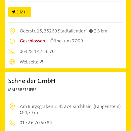
E-Mail
Oderstr. 15,
35260 Stadtallendorf
2,3 km
Geschlossen
–
Öffnet um 07:00
06428 4 47 56 70
Webseite
Schneider GmbH
MALERBETRIEBE
Am Burgsgraben 3,
35274 Kirchhain
(Langenstein)
4,3 km
0172 6 70 50 84