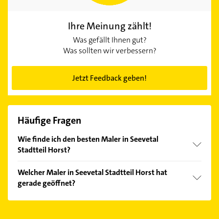
Ihre Meinung zählt!
Was gefällt Ihnen gut?
Was sollten wir verbessern?
Jetzt Feedback geben!
Häufige Fragen
Wie finde ich den besten Maler in Seevetal
Stadtteil Horst?
Vergleichen Sie alle Anbieter anhand echter
Welcher Maler in Seevetal Stadtteil Horst hat
Kundenmeinungen und profitieren Sie von den
gerade geöffnet?
Empfehlungen. Die Suchergebnisse können Sie sich
einfach nach
Bewertungen
sortiert anzeigen lassen.
Im Anbieter-Bereich finden Sie alle
Öffnungszeiten
.
Bitte beachten Sie, dass diese an Sonn- und