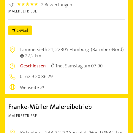
5,0
2 Bewertungen
5.0
MALERBETRIEBE
E-Mail
Lämmersieth 21,
22305 Hamburg
(Barmbek-Nord)
27,2 km
Geschlossen
–
Öffnet Samstag um 07:00
0162 9 20 86 29
Webseite
Franke-Müller Malereibetrieb
MALERBETRIEBE
Birkenhorst 24B,
21220 Seevetal
(Horst)
3,2 km