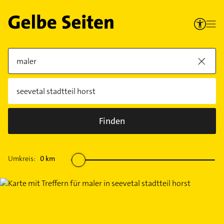
Finden
Umkreis:
0
km