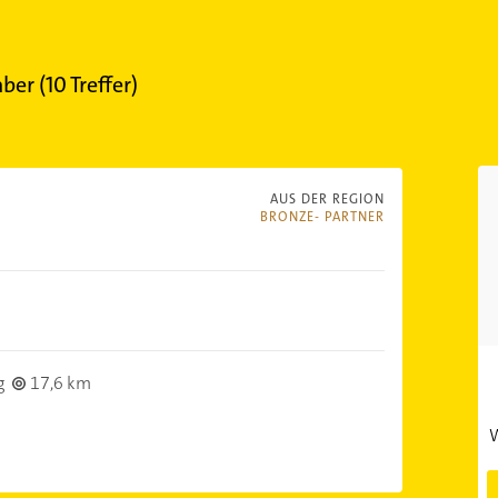
aber
(
10
Treffer)
AUS DER REGION
BRONZE- PARTNER
g
17,6 km
W