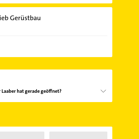
ieb Gerüstbau
 Laaber hat gerade geöffnet?
Öffnungszeiten
. Bitte beachten Sie, dass diese an
önnen.