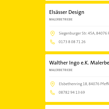
Elsässer Design
MALERBETRIEBE
Siegenburger Str. 45A,
84076 
0173 8 08 71 26
Walther Ingo e.K. Malerbe
MALERBETRIEBE
Elsbethenring 18,
84076 Pfef
08782 94 13 69