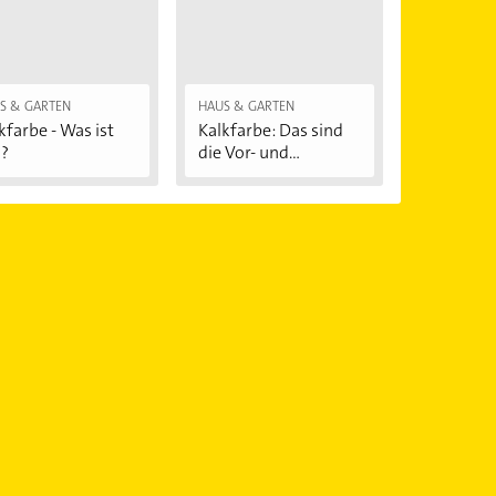
S & GARTEN
HAUS & GARTEN
kfarbe - Was ist
Kalkfarbe: Das sind
?
die Vor- und...