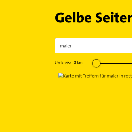
Umkreis:
0
km