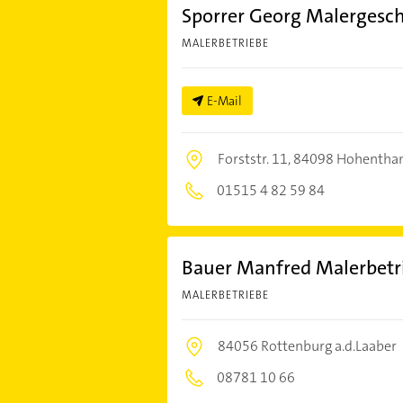
Sporrer Georg Malergesch
MALERBETRIEBE
E-Mail
Forststr. 11,
84098 Hohentha
01515 4 82 59 84
Bauer Manfred Malerbetr
MALERBETRIEBE
84056 Rottenburg a.d.Laaber
08781 10 66