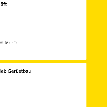
äft
nn
7 km
ieb Gerüstbau