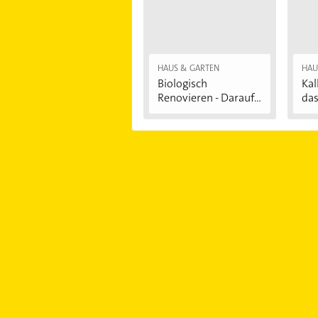
HAUS & GARTEN
HAU
Biologisch
Kal
Renovieren - Darauf...
das