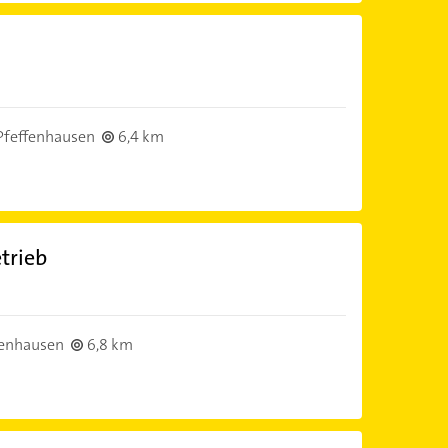
Pfeffenhausen
6,4 km
trieb
fenhausen
6,8 km