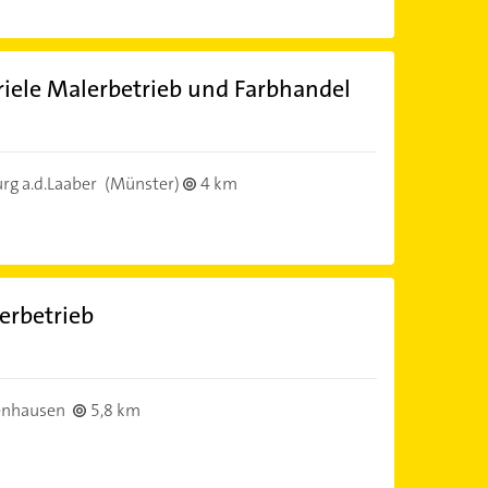
iele Malerbetrieb und Farbhandel
rg a.d.Laaber
(Münster)
4 km
erbetrieb
enhausen
5,8 km