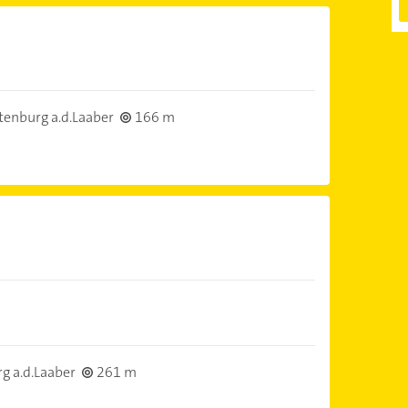
enburg a.d.Laaber
166 m
g a.d.Laaber
261 m