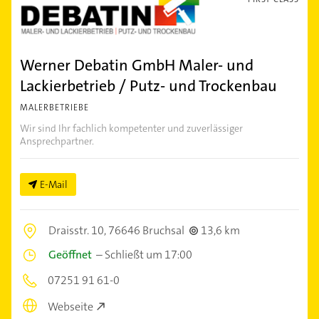
Werner Debatin GmbH Maler- und
Lackierbetrieb / Putz- und Trockenbau
MALERBETRIEBE
Wir sind Ihr fachlich kompetenter und zuverlässiger
Ansprechpartner.
E-Mail
Draisstr. 10,
76646 Bruchsal
13,6 km
Geöffnet
–
Schließt um 17:00
07251 91 61-0
Webseite