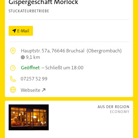
Gispergeschäft Morlock
STUCKATEURBETRIEBE
E-Mail
Hauptstr. 57a,
76646 Bruchsal
(Obergrombach)
9,1 km
Geöffnet
–
Schließt um 18:00
07257 52 99
Webseite
AUS DER REGION
ECONOMY