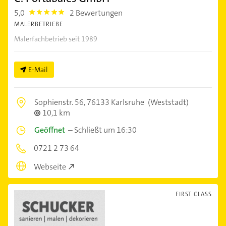
5,0
2 Bewertungen
5.0
MALERBETRIEBE
Malerfachbetrieb seit 1989
E-Mail
Sophienstr. 56,
76133 Karlsruhe
(Weststadt)
10,1 km
Geöffnet
–
Schließt um 16:30
0721 2 73 64
Webseite
FIRST CLASS