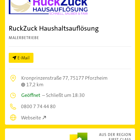
RuckZuck Haushaltsauflösung
MALERBETRIEBE
E-Mail
Kronprinzenstraße 77,
75177 Pforzheim
17,2 km
Geöffnet
–
Schließt um 18:30
0800 7 74 44 80
Webseite
AUS DER REGION
FIRST CLASS