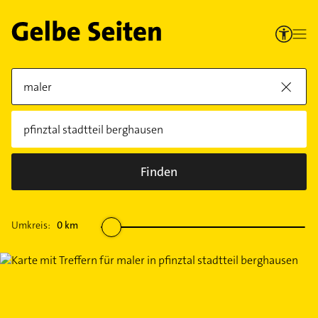
Finden
Umkreis:
0
km