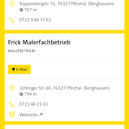
Rappenbergstr. 31,
76327 Pfinztal
(Berghausen)
707 m
0721 9 46 37 61
Frick Malerfachbetrieb
MALERBETRIEBE
E-Mail
Jöhlinger Str. 60,
76327 Pfinztal
(Berghausen)
794 m
0721 46 23 33
Webseite