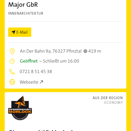
Major GbR
INNENARCHITEKTUR
E-Mail
An Der Bahn 9a,
76327 Pfinztal
419 m
Geöffnet
–
Schließt um 16:00
0721 8 51 45 38
Webseite
AUS DER REGION
ECONOMY