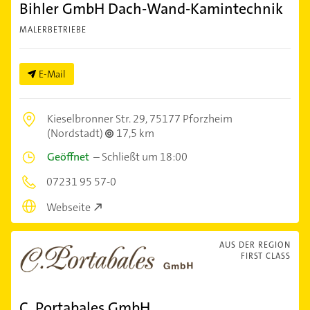
Bihler GmbH Dach-Wand-Kamintechnik
MALERBETRIEBE
E-Mail
Kieselbronner Str. 29,
75177 Pforzheim
(Nordstadt)
17,5 km
Geöffnet
–
Schließt um 18:00
07231 95 57-0
Webseite
AUS DER REGION
FIRST CLASS
C. Portabales GmbH