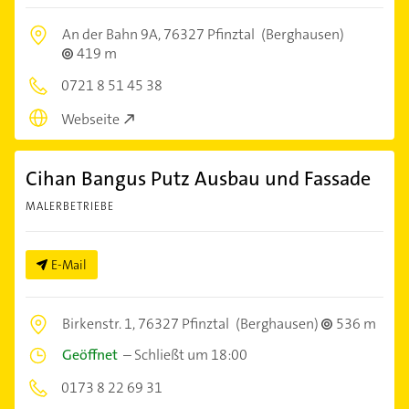
An der Bahn 9A,
76327 Pfinztal
(Berghausen)
419 m
0721 8 51 45 38
Webseite
Cihan Bangus Putz Ausbau und Fassade
MALERBETRIEBE
E-Mail
Birkenstr. 1,
76327 Pfinztal
(Berghausen)
536 m
Geöffnet
–
Schließt um 18:00
0173 8 22 69 31