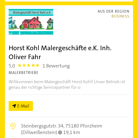
AUS DER REGION
BUSINESS
Horst Kohl Malergeschäfte e.K. Inh.
Oliver Fahr
5,0
1 Bewertung
5.0
MALERBETRIEBE
Willkommen beim Malergeschäft Horst Kohl! Unser Betrieb ist
genau der richtige Servicepartner für si
E-Mail
Steinbergsgutstr. 34,
75180 Pforzheim
(Dillweißenstein)
19,1 km