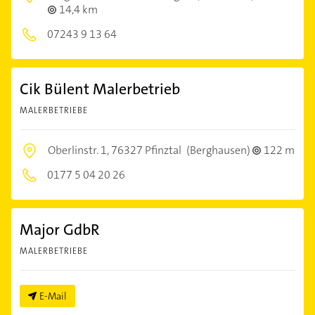
14,4 km
07243 9 13 64
Cik Bülent Malerbetrieb
MALERBETRIEBE
Oberlinstr. 1,
76327 Pfinztal
(Berghausen)
122 m
0177 5 04 20 26
Major GdbR
MALERBETRIEBE
E-Mail