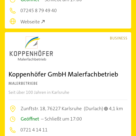
07245 8 79 49 40
Webseite
BUSINESS
Koppenhöfer GmbH Malerfachbetrieb
MALERBETRIEBE
Seit über 100 Jahren in Karlsruhe
Zunftstr. 18,
76227 Karlsruhe
(Durlach)
4,1 km
Geöffnet
–
Schließt um 17:00
0721 4 14 11