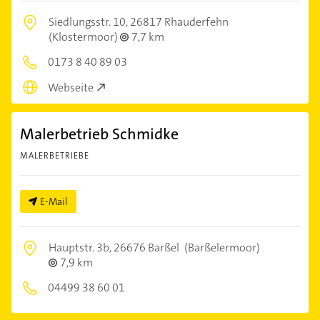
Siedlungsstr. 10,
26817 Rhauderfehn
(Klostermoor)
7,7 km
0173 8 40 89 03
Webseite
Malerbetrieb Schmidke
MALERBETRIEBE
E-Mail
Hauptstr. 3b,
26676 Barßel
(Barßelermoor)
7,9 km
04499 38 60 01