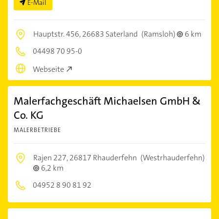
E-Mail
Hauptstr. 456,
26683 Saterland
(Ramsloh)
6 km
04498 70 95-0
Webseite
Malerfachgeschäft Michaelsen GmbH &
Co. KG
MALERBETRIEBE
Rajen 227,
26817 Rhauderfehn
(Westrhauderfehn)
6,2 km
04952 8 90 81 92