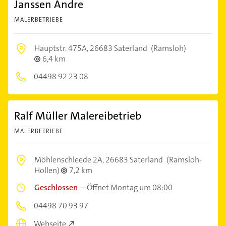
Janssen Andre
MALERBETRIEBE
Hauptstr. 475A,
26683 Saterland
(Ramsloh)
6,4 km
04498 92 23 08
Ralf Müller Malereibetrieb
MALERBETRIEBE
Möhlenschleede 2A,
26683 Saterland
(Ramsloh-
Hollen)
7,2 km
Geschlossen
–
Öffnet Montag um 08:00
04498 70 93 97
Webseite