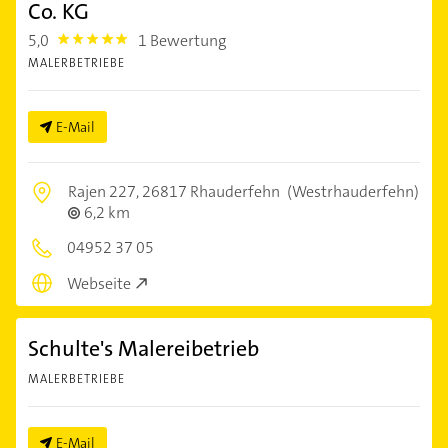
Co. KG
5,0
1 Bewertung
5.0
MALERBETRIEBE
E-Mail
Rajen 227,
26817 Rhauderfehn
(Westrhauderfehn)
6,2 km
04952 37 05
Webseite
Schulte's Malereibetrieb
MALERBETRIEBE
E-Mail