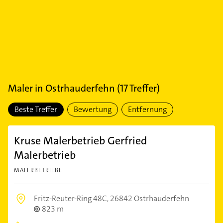
Maler
in
Ostrhauderfehn
(
17
Treffer)
Beste Treffer
Bewertung
Entfernung
Kruse Malerbetrieb Gerfried
Malerbetrieb
MALERBETRIEBE
Fritz-Reuter-Ring 48C,
26842 Ostrhauderfehn
823 m