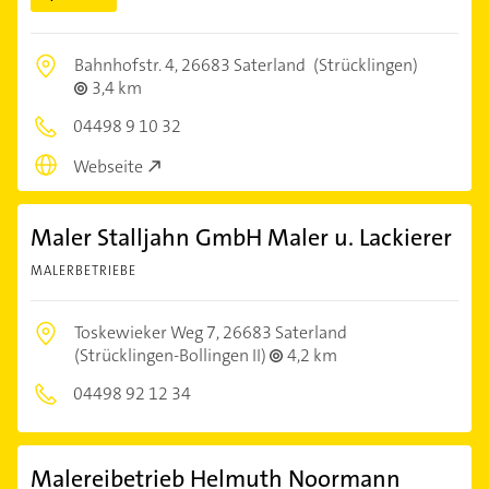
Bahnhofstr. 4,
26683 Saterland
(Strücklingen)
3,4 km
04498 9 10 32
Webseite
Maler Stalljahn GmbH Maler u. Lackierer
MALERBETRIEBE
Toskewieker Weg 7,
26683 Saterland
(Strücklingen-Bollingen II)
4,2 km
04498 92 12 34
Malereibetrieb Helmuth Noormann