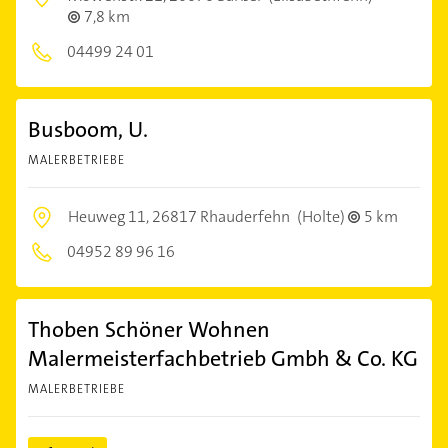
7,8 km
04499 24 01
Busboom, U.
MALERBETRIEBE
Heuweg 11,
26817 Rhauderfehn
(Holte)
5 km
04952 89 96 16
Thoben Schöner Wohnen
Malermeisterfachbetrieb Gmbh & Co. KG
MALERBETRIEBE