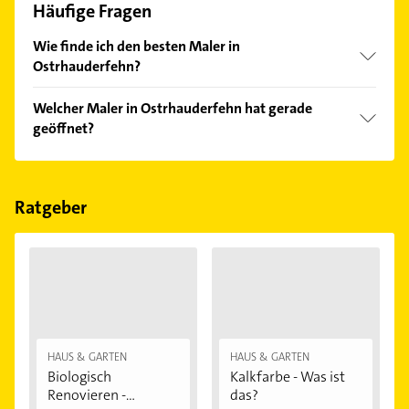
Häufige Fragen
Wie finde ich den besten Maler in
Ostrhauderfehn?
Vergleichen Sie alle Anbieter anhand echter
Welcher Maler in Ostrhauderfehn hat gerade
Kundenmeinungen und profitieren Sie von den
geöffnet?
Empfehlungen. Die Suchergebnisse können Sie sich
einfach nach
Bewertungen
sortiert anzeigen lassen.
Im Anbieter-Bereich finden Sie alle
Öffnungszeiten
.
Bitte beachten Sie, dass diese an Sonn- und
Feiertagen abweichen können.
Ratgeber
HAUS & GARTEN
HAUS & GARTEN
Biologisch
Kalkfarbe - Was ist
Renovieren -
das?