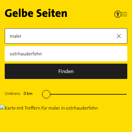
Finden
Umkreis:
0
km