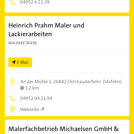
04952 6 11 39
Heinrich Prahm Maler und
Lackierarbeiten
MALERBETRIEBE
E-Mail
An der Mühle 1,
26842 Ostrhauderfehn
(Idafehn)
1,2 km
04952 94 21 94
Webseite
Malerfachbetrieb Michaelsen GmbH &