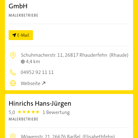
GmbH
MALERBETRIEBE
E-Mail
Schuhmacherstr. 11,
26817 Rhauderfehn
(Rhaude)
4,4 km
04952 92 11 11
Webseite
Hinrichs Hans-Jürgen
5,0
1 Bewertung
5.0
MALERBETRIEBE
Möwenstr. 21,
26676 Barßel
(Elisabethfehn)