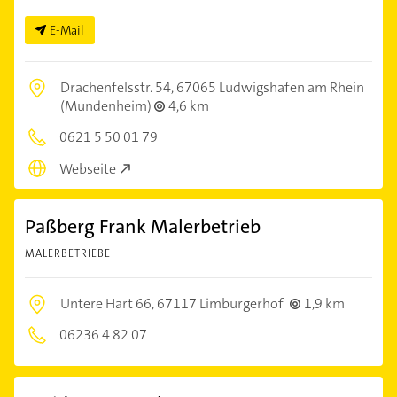
E-Mail
Drachenfelsstr. 54,
67065 Ludwigshafen am Rhein
(Mundenheim)
4,6 km
0621 5 50 01 79
Webseite
Paßberg Frank Malerbetrieb
MALERBETRIEBE
Untere Hart 66,
67117 Limburgerhof
1,9 km
06236 4 82 07