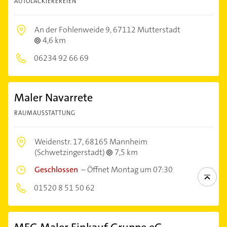
AUTOLACKIEREREIEN
An der Fohlenweide 9,
67112 Mutterstadt
4,6 km
06234 92 66 69
Maler Navarrete
RAUMAUSSTATTUNG
Weidenstr. 17,
68165 Mannheim
(Schwetzingerstadt)
7,5 km
Geschlossen
–
Öffnet Montag um 07:30
01520 8 51 50 62