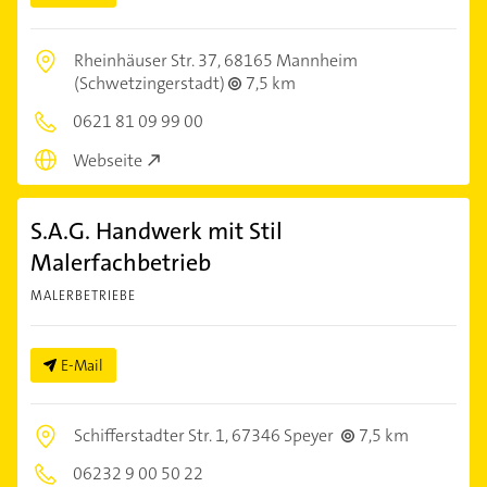
Rheinhäuser Str. 37,
68165 Mannheim
(Schwetzingerstadt)
7,5 km
0621 81 09 99 00
Webseite
S.A.G. Handwerk mit Stil
Malerfachbetrieb
MALERBETRIEBE
E-Mail
Schifferstadter Str. 1,
67346 Speyer
7,5 km
06232 9 00 50 22