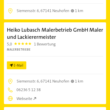
Siemensstr. 6,
67141 Neuhofen
1 km
Heiko Lubasch Malerbetrieb GmbH Maler
und Lackierermeister
5,0
1 Bewertung
5.0
MALERBETRIEBE
E-Mail
Siemensstr. 6,
67141 Neuhofen
1 km
06236 5 12 38
Webseite