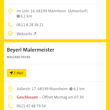
Im Lohr 14,
68199 Mannheim
(Almenhof)
6,1 km
0621 8 28 36 21
Webseite
Beyerl Malermeister
MALERBETRIEBE
E-Mail
Adlerstr. 17,
68199 Mannheim
6,1 km
Geschlossen
–
Öffnet Montag um 07:30
0621 45 48 79 50