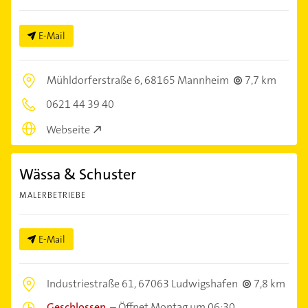
E-Mail
Mühldorferstraße 6,
68165 Mannheim
7,7 km
0621 44 39 40
Webseite
Wässa & Schuster
MALERBETRIEBE
E-Mail
Industriestraße 61,
67063 Ludwigshafen
7,8 km
Geschlossen
–
Öffnet Montag um 06:30