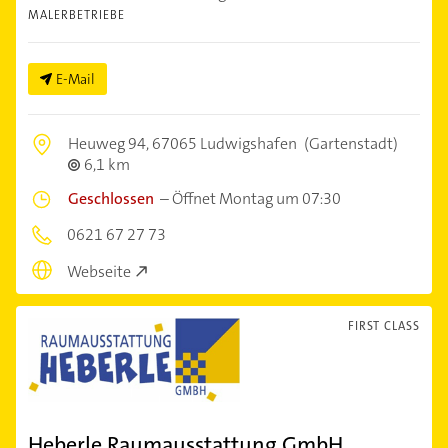
MALERBETRIEBE
E-Mail
Heuweg 94,
67065 Ludwigshafen
(Gartenstadt)
6,1 km
Geschlossen
–
Öffnet Montag um 07:30
0621 67 27 73
Webseite
FIRST CLASS
Heberle Raumausstattung GmbH