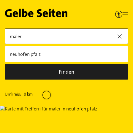
Finden
Umkreis:
0
km