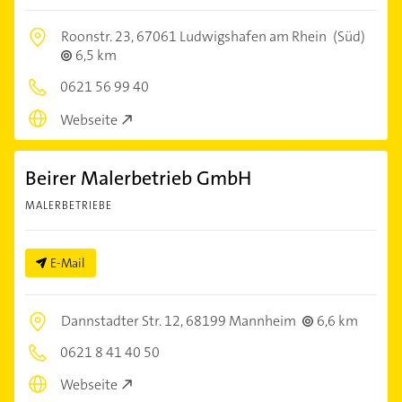
Roonstr. 23,
67061 Ludwigshafen am Rhein
(Süd)
6,5 km
0621 56 99 40
Webseite
Beirer Malerbetrieb GmbH
MALERBETRIEBE
E-Mail
Dannstadter Str. 12,
68199 Mannheim
6,6 km
0621 8 41 40 50
Webseite