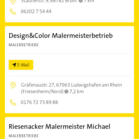
Staufferstr. 9,
68782 Brühl
7 km
06202 7 54 44
Design&Color Malermeisterbetrieb
MALERBETRIEBE
E-Mail
Gräfenaustr. 27,
67063 Ludwigshafen am Rhein
(Friesenheim/Nord)
7,2 km
0176 72 73 89 88
Riesenacker Malermeister Michael
MALERBETRIEBE