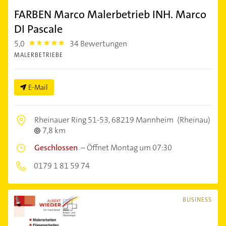
FARBEN Marco Malerbetrieb INH. Marco
DI Pascale
5,0
34 Bewertungen
5.0
MALERBETRIEBE
E-Mail
Rheinauer Ring 51-53,
68219 Mannheim
(Rheinau)
7,8 km
Geschlossen
–
Öffnet Montag um 07:30
0179 1 81 59 74
BUSINESS