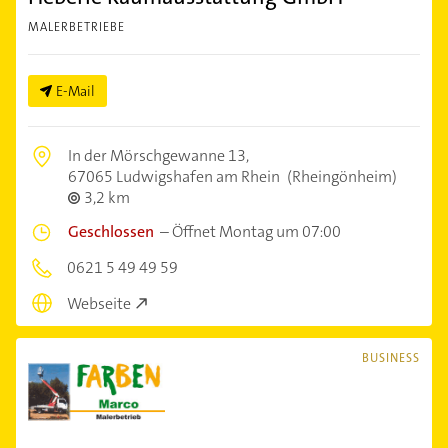
MALERBETRIEBE
E-Mail
In der Mörschgewanne 13,
67065 Ludwigshafen am Rhein
(Rheingönheim)
3,2 km
Geschlossen
–
Öffnet Montag um 07:00
0621 5 49 49 59
Webseite
BUSINESS