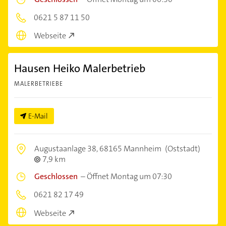
0621 5 87 11 50
Webseite
Hausen Heiko Malerbetrieb
MALERBETRIEBE
E-Mail
Augustaanlage 38,
68165 Mannheim
(Oststadt)
7,9 km
Geschlossen
–
Öffnet Montag um 07:30
0621 82 17 49
Webseite