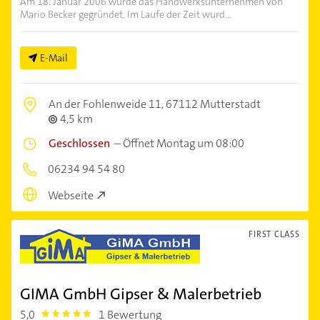
Am 18. Januar 2006 wurde das Handwerksunternehmen von
Mario Becker gegründet. Im Laufe der Zeit wurd...
E-Mail
An der Fohlenweide 11,
67112 Mutterstadt
4,5 km
Geschlossen
–
Öffnet Montag um 08:00
06234 94 54 80
Webseite
FIRST CLASS
GIMA GmbH Gipser & Malerbetrieb
5,0
1 Bewertung
5.0