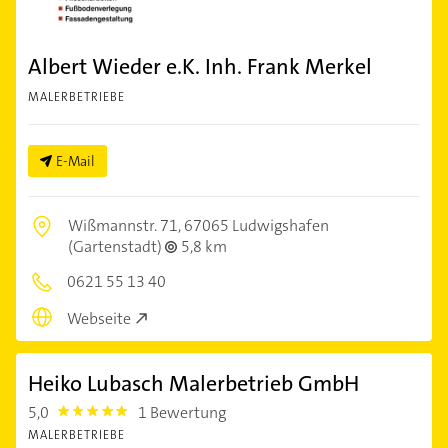
Albert Wieder e.K. Inh. Frank Merkel
MALERBETRIEBE
E-Mail
Wißmannstr. 71,
67065 Ludwigshafen
(Gartenstadt)
5,8 km
0621 55 13 40
Webseite
Heiko Lubasch Malerbetrieb GmbH
5,0
1 Bewertung
5.0
MALERBETRIEBE