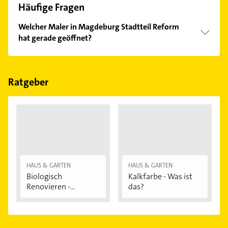
Häufige Fragen
Welcher Maler in Magdeburg Stadtteil Reform
hat gerade geöffnet?
Im Anbieter-Bereich finden Sie alle
Öffnungszeiten
.
Bitte beachten Sie, dass diese an Sonn- und
Feiertagen abweichen können.
Ratgeber
HAUS & GARTEN
HAUS & GARTEN
Biologisch
Kalkfarbe - Was ist
Renovieren -
das?
Darauf...