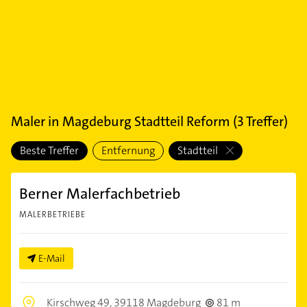
Maler
in
Magdeburg Stadtteil Reform
(
3
Treffer)
Beste Treffer
Entfernung
Stadtteil
Berner Malerfachbetrieb
MALERBETRIEBE
E-Mail
Kirschweg 49,
39118 Magdeburg
81 m