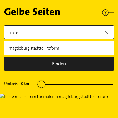
Finden
Umkreis:
0
km