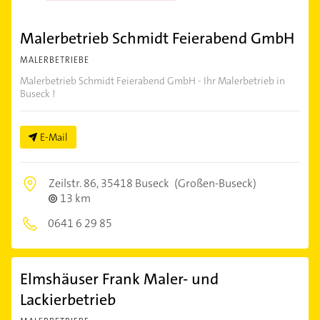
Malerbetrieb Schmidt Feierabend GmbH
MALERBETRIEBE
Malerbetrieb Schmidt Feierabend GmbH - Ihr Malerbetrieb in
Buseck !
E-Mail
Zeilstr. 86,
35418 Buseck
(Großen-Buseck)
13 km
0641 6 29 85
Elmshäuser Frank Maler- und
Lackierbetrieb