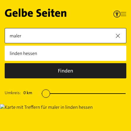
Finden
Umkreis:
0
km