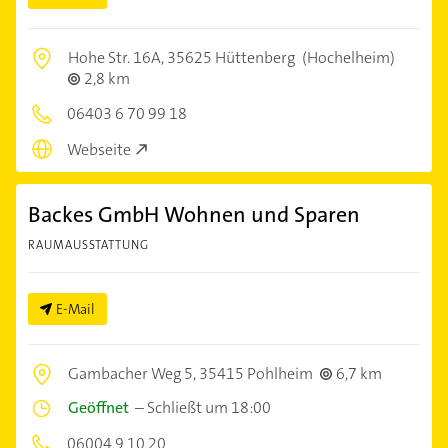
Hohe Str. 16A,
35625 Hüttenberg
(Hochelheim)
2,8 km
06403 6 70 99 18
Webseite
Backes GmbH Wohnen und Sparen
RAUMAUSSTATTUNG
E-Mail
Gambacher Weg 5,
35415 Pohlheim
6,7 km
Geöffnet
–
Schließt um 18:00
06004 9 10 20