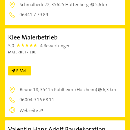
Schmalheck 22,
35625 Hüttenberg
5,6 km
06441 7 79 89
Klee Malerbetrieb
5,0
4 Bewertungen
5.0
MALERBETRIEBE
E-Mail
Beune 18,
35415 Pohlheim
(Holzheim)
6,3 km
06004 9 16 68 11
Webseite
Valentin Hans Adolf Baudekoration