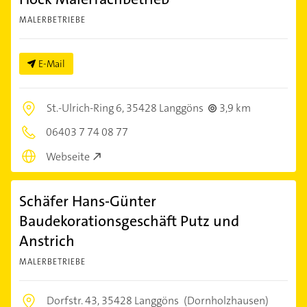
MALERBETRIEBE
E-Mail
St.-Ulrich-Ring 6,
35428 Langgöns
3,9 km
06403 7 74 08 77
Webseite
Schäfer Hans-Günter
Baudekorationsgeschäft Putz und
Anstrich
MALERBETRIEBE
Dorfstr. 43,
35428 Langgöns
(Dornholzhausen)