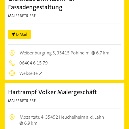
Fassadengestaltung
MALERBETRIEBE
E-Mail
Weißenburgring 5,
35415 Pohlheim
6,7 km
06404 6 15 79
Webseite
Hartrampf Volker Malergeschäft
MALERBETRIEBE
Mozartstr. 4,
35452 Heuchelheim a. d. Lahn
6,9 km