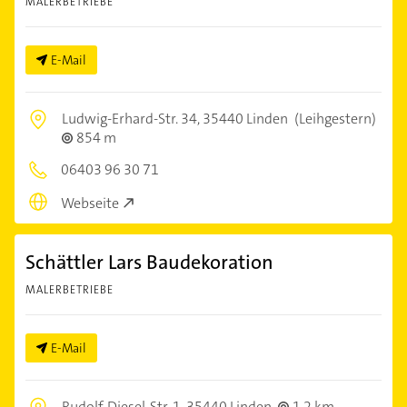
MALERBETRIEBE
E-Mail
Ludwig-Erhard-Str. 34,
35440 Linden
(Leihgestern)
854 m
06403 96 30 71
Webseite
Schättler Lars Baudekoration
MALERBETRIEBE
E-Mail
Rudolf-Diesel-Str. 1,
35440 Linden
1,2 km