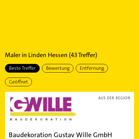
Maler
in
Linden Hessen
(
43
Treffer)
Beste Treffer
Bewertung
Entfernung
Geöffnet
AUS DER REGION
Baudekoration Gustav Wille GmbH