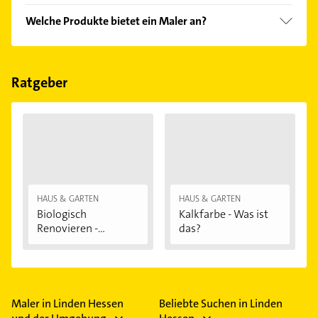
einfach nach
Bewertungen
sortiert anzeigen lassen.
Im Anbieter-Bereich finden Sie alle
Öffnungszeiten
.
Welche Produkte bietet ein Maler an?
Bitte beachten Sie, dass diese an Sonn- und
Feiertagen abweichen können.
Das Angebot umfasst unter anderem Gardinen.
Ratgeber
HAUS & GARTEN
HAUS & GARTEN
Biologisch
Kalkfarbe - Was ist
Renovieren -
das?
Darauf...
Maler in Linden Hessen
Beliebte Suchen in Linden