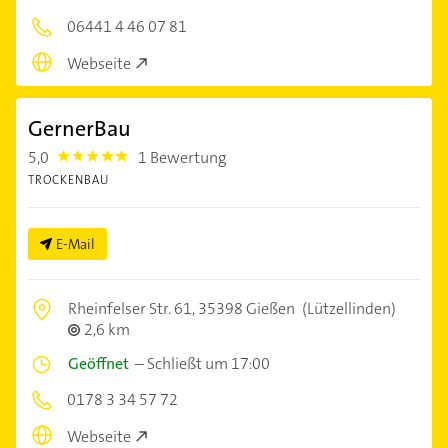
06441 4 46 07 81
Webseite
GernerBau
5,0
1 Bewertung
5.0
TROCKENBAU
E-Mail
Rheinfelser Str. 61,
35398 Gießen
(Lützellinden)
2,6 km
Geöffnet
–
Schließt um 17:00
0178 3 34 57 72
Webseite