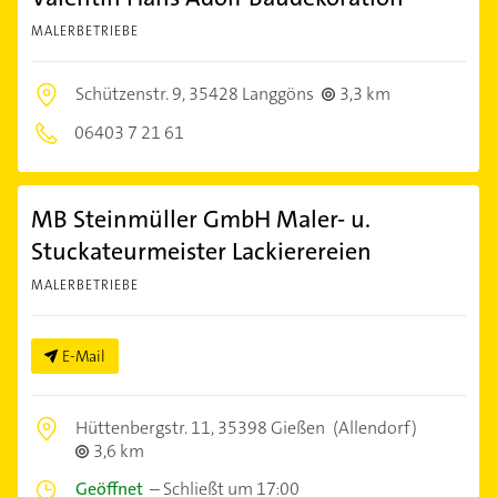
MALERBETRIEBE
Schützenstr. 9,
35428 Langgöns
3,3 km
06403 7 21 61
MB Steinmüller GmbH Maler- u.
Stuckateurmeister Lackierereien
MALERBETRIEBE
E-Mail
Hüttenbergstr. 11,
35398 Gießen
(Allendorf)
3,6 km
Geöffnet
–
Schließt um 17:00