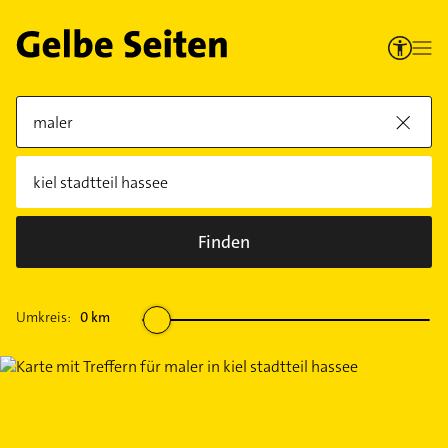
Finden
Umkreis:
0
km