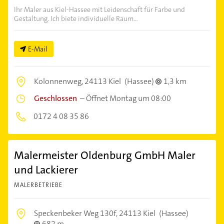
Ihr Maler aus Kiel-Hassee mit Leidenschaft für Farbe und
Gestaltung. Ich biete individuelle Raum...
E-Mail
Kolonnenweg,
24113 Kiel
(Hassee)
1,3 km
Geschlossen
–
Öffnet Montag um 08:00
0172 4 08 35 86
Malermeister Oldenburg GmbH Maler
und Lackierer
MALERBETRIEBE
Speckenbeker Weg 130f,
24113 Kiel
(Hassee)
682 m