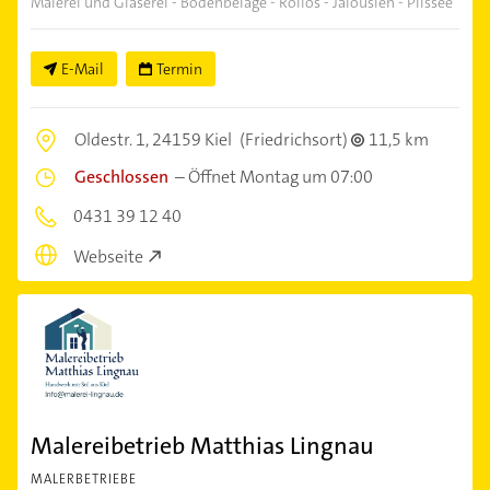
Malerei und Glaserei - Bodenbeläge - Rollos - Jalousien - Plissee
E-Mail
Termin
Oldestr. 1,
24159 Kiel
(Friedrichsort)
11,5 km
Geschlossen
–
Öffnet Montag um 07:00
0431 39 12 40
Webseite
Malereibetrieb Matthias Lingnau
MALERBETRIEBE