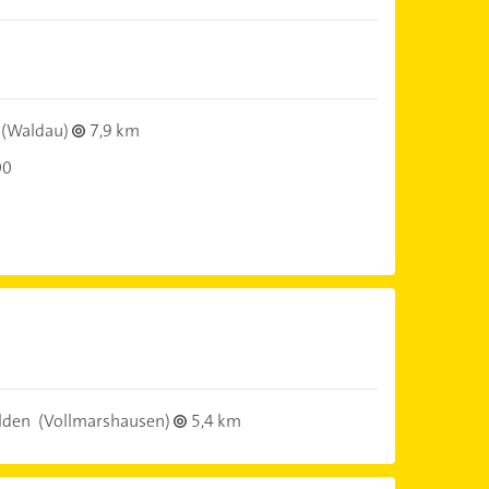
(Waldau)
7,9 km
00
lden
(Vollmarshausen)
5,4 km