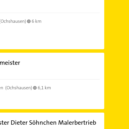
(Ochshausen)
6 km
meister
en
(Ochshausen)
6,1 km
ter Dieter Söhnchen Malerbertrieb