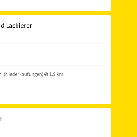
d Lackierer
n
(Niederkaufungen)
1,9 km
r