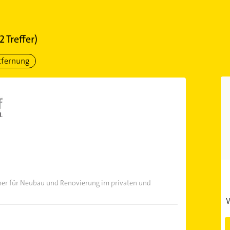
2
Treffer)
tfernung
rtner für Neubau und Renovierung im privaten und
W