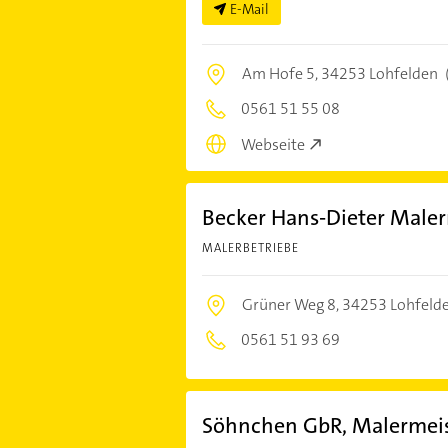
E-Mail
Am Hofe 5,
34253 Lohfelden
0561 51 55 08
Webseite
Becker Hans-Dieter Maler
MALERBETRIEBE
Grüner Weg 8,
34253 Lohfeld
0561 51 93 69
Söhnchen GbR, Malermeis