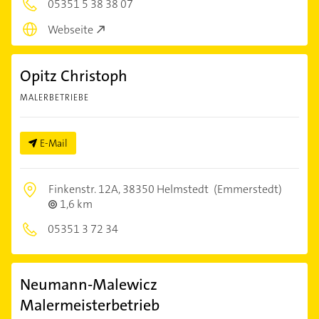
05351 5 38 38 07
Webseite
Opitz Christoph
MALERBETRIEBE
E-Mail
Finkenstr. 12A,
38350 Helmstedt
(Emmerstedt)
1,6 km
05351 3 72 34
Neumann-Malewicz
Malermeisterbetrieb