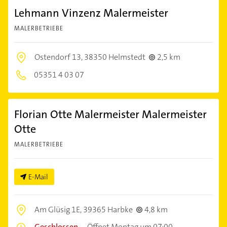
Lehmann Vinzenz Malermeister
MALERBETRIEBE
Ostendorf 13,
38350 Helmstedt
2,5 km
05351 4 03 07
Florian Otte Malermeister Malermeister
Otte
MALERBETRIEBE
E-Mail
Am Glüsig 1E,
39365 Harbke
4,8 km
Geschlossen
–
Öffnet Montag um 07:00