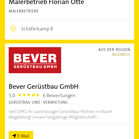
Malerbetrieb Florian Otte
MALERBETRIEBE
Schäferkamp 8
AUS DER REGION
BUSINESS
Bever Gerüstbau GmbH
5,0
6 Bewertungen
5.0
GERÜSTBAU UND -VERMIETUNG
Seit 1991 ihr zuverlässiger Gerüstbau-Partner im Raum
Magdeburg! Unsere langjährige Mitgliedschaft i
E-Mail