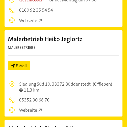
0160 92 35 54 54
Webseite
Malerbetrieb Heiko Jeglortz
MALERBETRIEBE
E-Mail
Siedlung Süd 10,
38372 Büddenstedt
(Offleben)
11,3 km
05352 90 68 70
Webseite