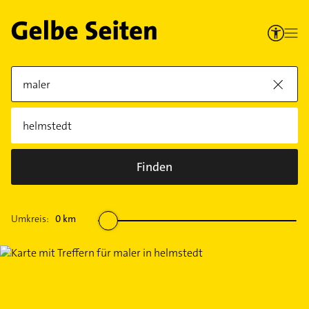
Finden
Umkreis:
0
km