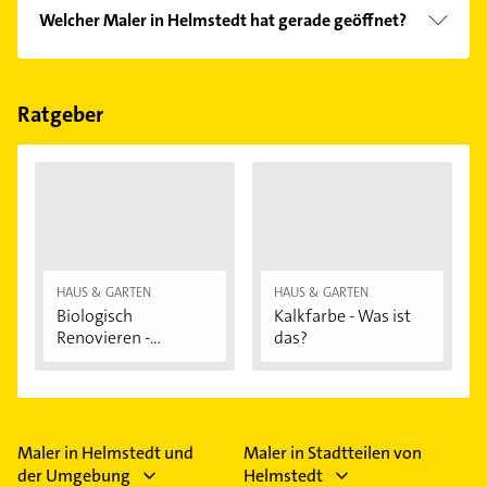
Vergleichen Sie alle Anbieter anhand echter
Welcher Maler in Helmstedt hat gerade geöffnet?
Kundenmeinungen und profitieren Sie von den
Empfehlungen. Die Suchergebnisse können Sie sich
Im Anbieter-Bereich finden Sie alle
Öffnungszeiten
.
einfach nach
Bewertungen
sortiert anzeigen lassen.
Bitte beachten Sie, dass diese an Sonn- und
Feiertagen abweichen können.
Ratgeber
HAUS & GARTEN
HAUS & GARTEN
Biologisch
Kalkfarbe - Was ist
Renovieren -
das?
Darauf...
Maler in Helmstedt und
Maler in Stadtteilen von
der Umgebung
Helmstedt